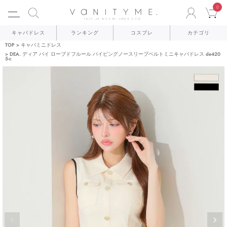
0
ACCO
C
キャバドレス
ランキング
コスプレ
カテゴリ
TOP
キャバミニドレス
DEA. ディア バイ ローブドフルール パイピングノースリーブベルトミニキャバドレス de420
5-c