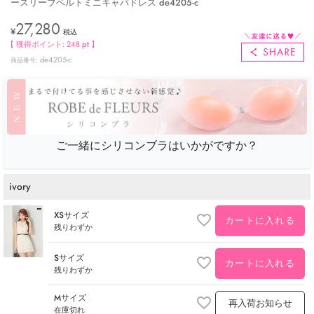
ースリーブベルトミニキャバドレス de4205-c
27,280
¥
税込
【 獲得ポイント:
248
pt 】
de4205-c
商品番号
ご一緒にシリコンブラはいかがですか？
ivory
XSサイズ
カートに入れる
残りわずか
Sサイズ
カートに入れる
残りわずか
Mサイズ
再入荷お知らせ
在庫切れ