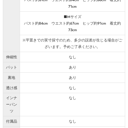
71cm
■Mサイズ
バスト約84cm ウエスト約67cm ヒップ約91cm 着丈約
73cm
※平置きでの実寸採寸のため、多少の誤差が生じる場合がご
ざいます。予めご了承ください。
伸縮性
なし
パット
あり
裏地
あり
透け感
なし
インナ
なし
ーパン
ツ
付属品
なし