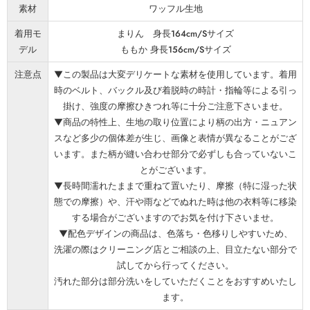
素材
ワッフル生地
着用モ
まりん 身長164cm/Sサイズ
デル
ももか 身長156cm/Sサイズ
注意点
▼この製品は大変デリケートな素材を使用しています。着用
時のベルト、バックル及び着脱時の時計・指輪等による引っ
掛け、強度の摩擦ひきつれ等に十分ご注意下さいませ。
▼商品の特性上、生地の取り位置により柄の出方・ニュアン
スなど多少の個体差が生じ、画像と表情が異なることがござ
います。また柄が縫い合わせ部分で必ずしも合っていないこ
とがございます。
▼長時間濡れたままで重ねて置いたり、摩擦（特に湿った状
態での摩擦）や、汗や雨などでぬれた時は他の衣料等に移染
する場合がございますのでお気を付け下さいませ。
▼配色デザインの商品は、色落ち・色移りしやすいため、
洗濯の際はクリーニング店とご相談の上、目立たない部分で
試してから行ってください。
汚れた部分は部分洗いをしていただくことをおすすめいたし
ます。