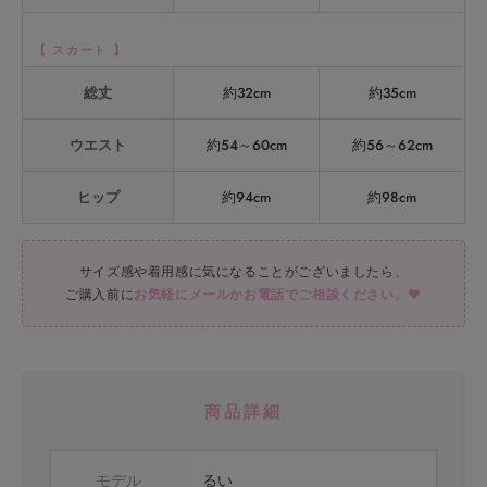
【 スカート 】
総丈
約32cm
約35cm
ウエスト
約54～60cm
約56～62cm
ヒップ
約94cm
約98cm
サイズ感や着用感に気になることがございましたら、
ご購入前に
お気軽にメールかお電話でご相談ください。♥
商品詳細
モデル
るい