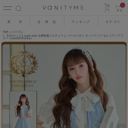
ACCO
0
新 作
全 商 品
ランキング
カテゴリ
TOP
コスプレ
【3点セット】Layla style 令嬢制服コスチューム パールリボン セットアップ セレスティアブ
ルー vcsot-251216-2-ac