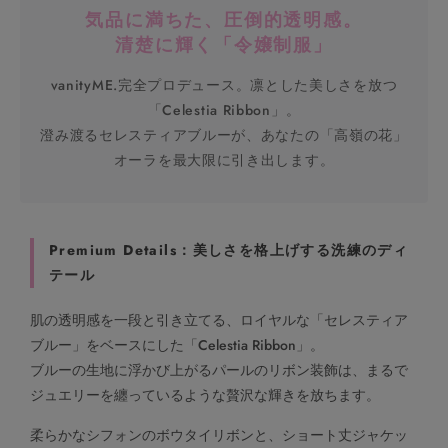
気品に満ちた、圧倒的透明感。
清楚に輝く「令嬢制服」
vanityME.完全プロデュース。凛とした美しさを放つ
「Celestia Ribbon」。
澄み渡るセレスティアブルーが、あなたの「高嶺の花」
オーラを最大限に引き出します。
Premium Details：美しさを格上げする洗練のディ
テール
肌の透明感を一段と引き立てる、ロイヤルな「セレスティア
ブルー」をベースにした「Celestia Ribbon」。
ブルーの生地に浮かび上がるパールのリボン装飾は、まるで
ジュエリーを纏っているような贅沢な輝きを放ちます。
柔らかなシフォンのボウタイリボンと、ショート丈ジャケッ