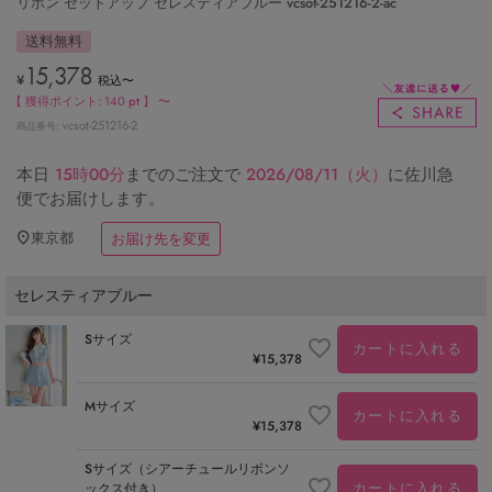
リボン セットアップ セレスティアブルー vcsot-251216-2-ac
送料無料
15,378
¥
税込
〜
【 獲得ポイント:
140
pt 】
〜
vcsot-251216-2
商品番号
本日
15時00分
までのご注文で
2026/08/11（火）
に
佐川急
便
でお届けします。
東京都
お届け先を変更
セレスティアブルー
Sサイズ
カートに入れる
¥
15,378
Mサイズ
カートに入れる
¥
15,378
Sサイズ（シアーチュールリボンソ
カートに入れる
ックス付き）