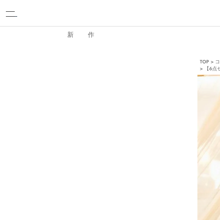
新 作
TOP
コ
【6点セ