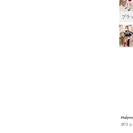
ブラ
Malymo
ボリュ