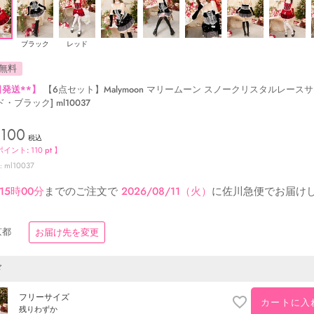
ブラック
レッド
無料
発送**】
【6点セット】Malymoon マリームーン スノークリスタルレース
ド・ブラック] ml10037
,100
税込
ポイント:
110
pt 】
ml10037
15時00分
までのご注文で
2026/08/11（火）
に
佐川急便
でお届け
京都
お届け先を変更
ド
フリーサイズ
カートに入
残りわずか