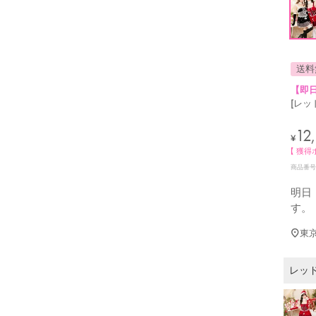
送料
【即日
[レッ
12
¥
【 獲得
商品番号
明日
す。
東
レッ