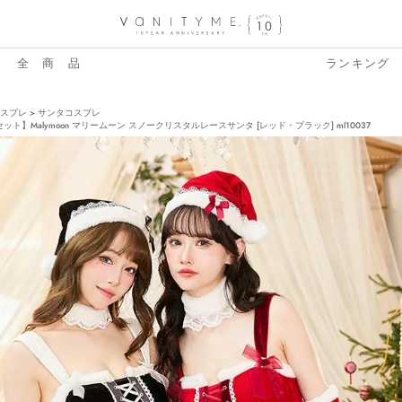
全 商 品
ランキング
スプレ
サンタコスプレ
ット】Malymoon マリームーン スノークリスタルレースサンタ [レッド・ブラック] ml10037