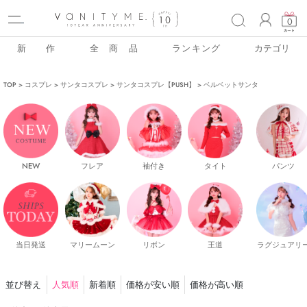
ACCO
0
新 作
全 商 品
ランキング
カテゴリ
TOP
コスプレ
サンタコスプレ
サンタコスプレ【PUSH】
ベルベットサンタ
NEW
フレア
袖付き
タイト
パンツ
当日発送
マリームーン
リボン
王道
ラグジュアリ
並び替え
人気順
新着順
価格が安い順
価格が高い順