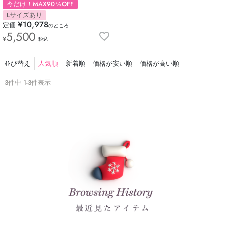
今だけ！MAX90％OFF
Lサイズあり
¥
10,978
定価
のところ
5,500
¥
税込
並び替え
人気順
新着順
価格が安い順
価格が高い順
3
件中
1
-
3
件表示