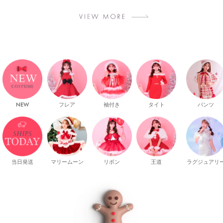
NEW
フレア
袖付き
タイト
パンツ
当日発送
マリームーン
リボン
王道
ラグジュアリ