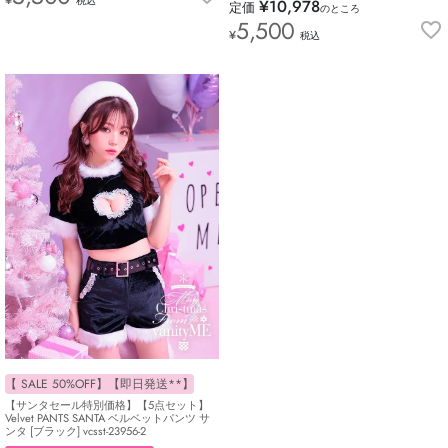
税込
¥
10,978
定価
のところ
5,500
¥
税込
【 SALE 50%OFF】【即日発送**】
【サンタセール特別価格】【5点セット】
Velvet PANTS SANTA ベルベットパンツ サ
ンタ [ブラック] vcsst-23956-2