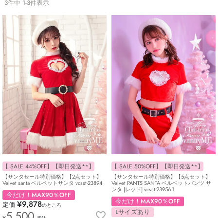
3
件中
1
-
3
件表示
【 SALE 44%OFF】【即日発送**】
【 SALE 50%OFF】【即日発送**】
【サンタセール特別価格】【2点セット】
【サンタセール特別価格】【5点セット】
Velvet santa ベルベットサンタ vcsst-23894
Velvet PANTS SANTA ベルベットパンツ サ
ンタ [レッド] vcsst-23956-1
今だけ！MAX90％OFF
今だけ！MAX90％OFF
¥
9,878
定価
のところ
Lサイズあり
5,500
¥