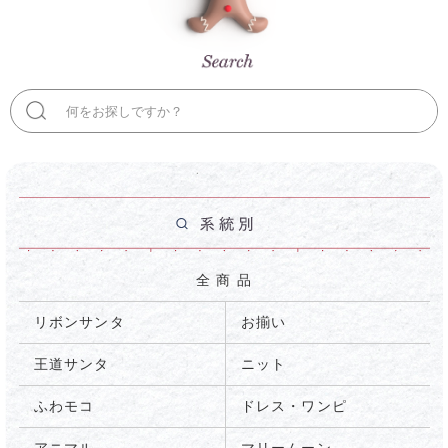
検
索
全 商 品
リボンサンタ
お揃い
王道サンタ
ニット
ふわモコ
ドレス・ワンピ