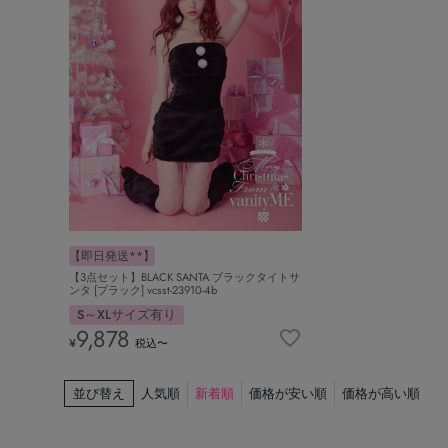
【即日発送**】
【3点セット】BLACK SANTA ブラックタイトサ
ンタ [ブラック] vcsst-23910-4b
S～XLサイズ有り
9,878
¥
税込
〜
並び替え
人気順
新着順
価格が安い順
価格が高い順