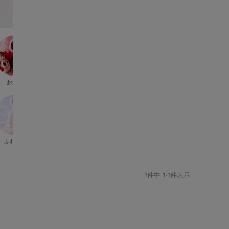
お揃い
ニット
ドレス・ワンピ
ふわモコ
アニマル
小物
1
件中
1
-
1
件表示