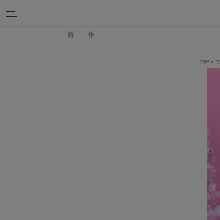
新 作
TOP
コ