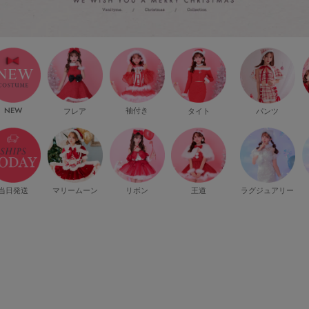
NEW
フレア
袖付き
タイト
パンツ
当日発送
マリームーン
リボン
王道
ラグジュアリー