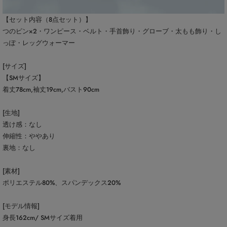
【セット内容（8点セット）】
つのピン×2・ワンピース・ベルト・手首飾り・グローブ・太もも飾り・し
っぽ・レッグウォーマー
[サイズ]
【SMサイズ】
着丈78cm,袖丈19cm,バスト90cm
[生地]
透け感：なし
伸縮性：ややあり
裏地：なし
[素材]
ポリエステル80%、スパンデックス20%
[モデル情報]
身長162cm/ SMサイズ着用