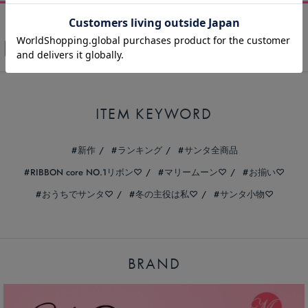
レビューを書く
ITEM KEYWORD
新作
ランキング
サンタ全商品
RIBBON core NO.1リボン♡
マリームーン♡
お揃い♡
おうちでサンタ♡
冬の主役は私♡
サンタ小物♡
BRAND