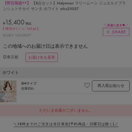
【即日発送**】
【8点セット】Malymoon マリームーン ジュエルドブラ
ンシュトナカイ サンタ ホワイト mlcs25057
15,400
¥
税込
【 獲得ポイント:
140
pt 】
mlcs25057
商品番号
この地域へのお届け日は表示できません
東京都
お届け先を変更
ホワイト
SMサイズ
再入荷お知らせ
在庫切れ
ただいま在庫がございません。
＼15時までのご注文は当日発送
(予約商品・日曜日は除く)／