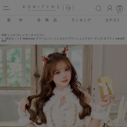
ACCO
0
新 作
全 商 品
ランキング
カテゴリ
TOP
コスプレ
サンタコスプレ
【8点セット】Malymoon マリームーン ジュエルドブランシュトナカイ サンタ ホワイト mlcs25
057