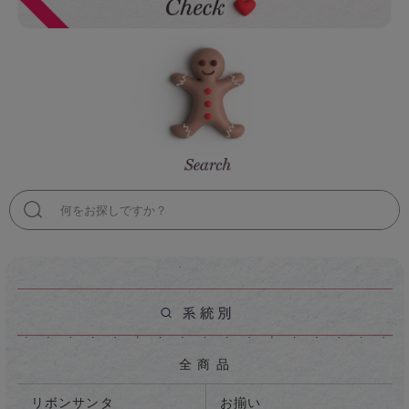
検
索
全 商 品
リボンサンタ
お揃い