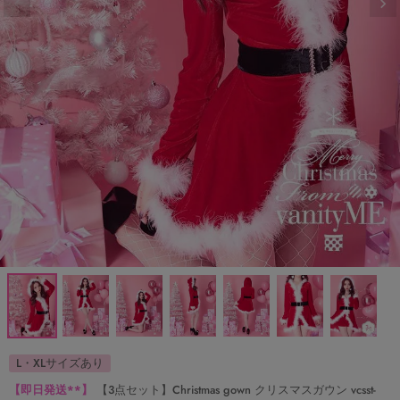
L・XLサイズあり
【即日発送**】
【3点セット】Christmas gown クリスマスガウン vcsst-