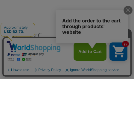
vanityME. 三ツ寺店
vanityME. 北新地店
店舗一覧の紹介ページを見る
>
注文とサポート
お問合わせ
よくある質問
送料と決済方法