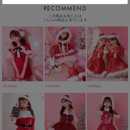
RECOMMEND
この商品を見た人は
こちらの商品も見ています
14,828
15,378
5,500
税込
税込
税込
￥
￥
￥