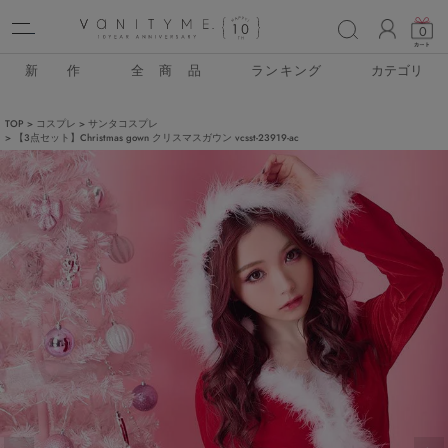
ACCO
0
新 作
全 商 品
ランキング
カテゴリ
TOP
コスプレ
サンタコスプレ
【3点セット】Christmas gown クリスマスガウン vcsst-23919-ac