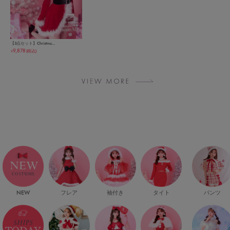
【3点セット】Christma...
9,878
(税込)
￥
NEW
フレア
袖付き
タイト
パンツ