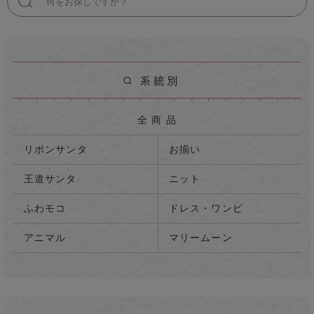
検
索
全 商 品
リボンサンタ
お揃い
王道サンタ
ニット
ふわモコ
ドレス・ワンピ
アニマル
マリームーン