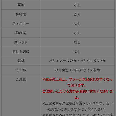
裏地
なし
伸縮性
あり
ファスナー
なし
透け感
なし
胸パッド
なし
肩ひも調節
なし
素材
ポリエステル95％・ポリウレタン5％
モデル
桜井美悠 152cm/Sサイズ着用
ご注意
※生産の工程上、ファーが大変取れやすくなっ
ております。
ご理解いただける方のみお買い求めくださいま
せ。
※上記のサイズ記載は平置きサイズです。若干
の誤差がございますがご了承ください。
※表示される画像の色はモニターやブラウザ等