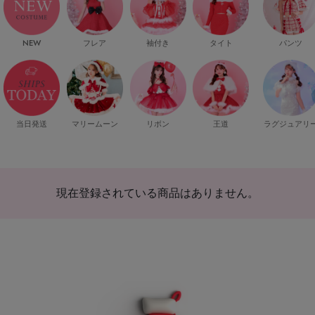
NEW
フレア
袖付き
タイト
パンツ
当日発送
マリームーン
リボン
王道
ラグジュアリ
現在登録されている商品はありません。