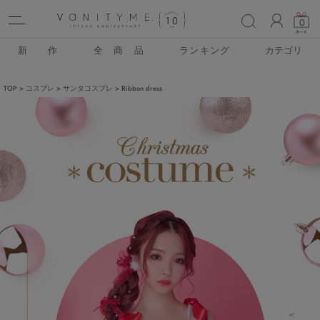
ACCO
0
新 作
全 商 品
ランキング
カテゴリ
TOP
コスプレ
サンタコスプレ
Ribbon dress