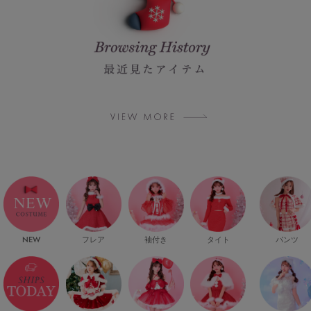
NEW
フレア
袖付き
タイト
パンツ