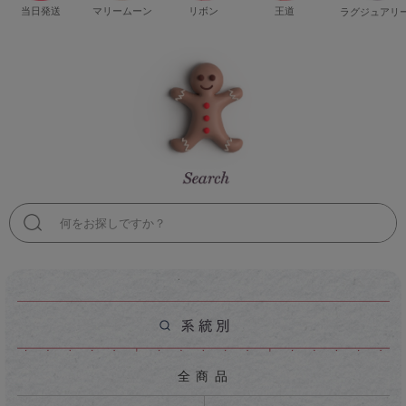
当日発送
マリームーン
リボン
王道
ラグジュアリ
検
索
全 商 品