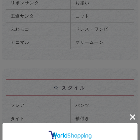
リボンサンタ
お揃い
王道サンタ
ニット
ふわモコ
ドレス・ワンピ
アニマル
マリームーン
フレア
パンツ
タイト
袖付き