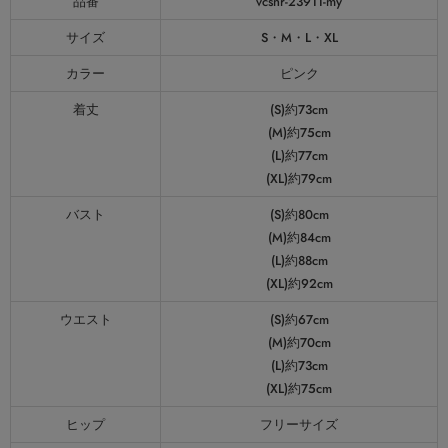
品番
vcsnr-23911-my
サイズ
S・M・L・XL
カラー
ピンク
着丈
(S)約73cm
(M)約75cm
(L)約77cm
(XL)約79cm
バスト
(S)約80cm
(M)約84cm
(L)約88cm
(XL)約92cm
ウエスト
(S)約67cm
(M)約70cm
(L)約73cm
(XL)約75cm
ヒップ
フリーサイズ