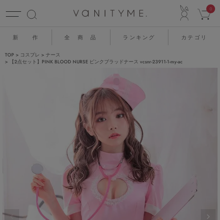
ACCO
0
新 作
全 商 品
ランキング
カテゴリ
TOP
コスプレ
ナース
【2点セット】PINK BLOOD NURSE ピンクブラッドナース vcsnr-23911-1-my-ac