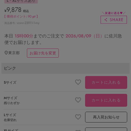
L・XLサイズあり
9,878
¥
税込
【 獲得ポイント:
90
pt 】
vcsnr-23911-1-my
商品番号
本日
15時00分
までのご注文で
2026/08/09（日）
に
佐川急
便
でお届けします。
東京都
お届け先を変更
ピンク
カートに入れる
Sサイズ
Mサイズ
カートに入れる
残りわずか
Lサイズ
再入荷お知らせ
在庫切れ
XLサイズ