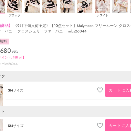
ブラック
ホワイト
約商品】
《9月下旬入荷予定》【10点セット】Malymoon マリームーン クロ
ーバニー クロスシェリーファーバニー mlcs26044
無料
,680
税込
ポイント:
188
pt 】
mlcs26044
ック
カートに入
SMサイズ
イト
カートに入
SMサイズ