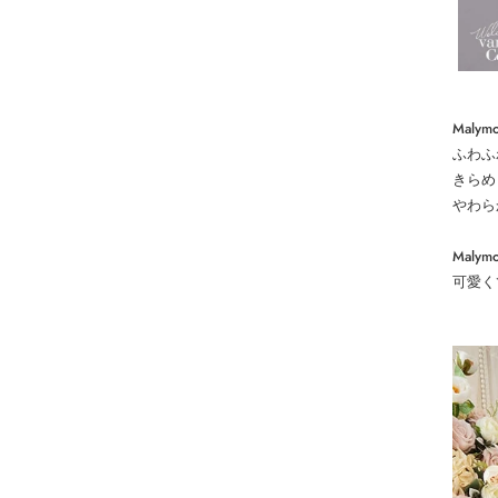
Malymo
ふわふ
きらめ
やわら
Mal
可愛く