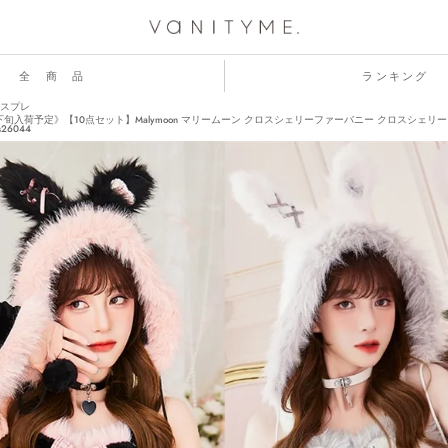
全 商 品
ランキング
スプレ
下旬入荷予定》【10点セット】Malymoon マリームーン クロスシェリーファーバニー クロスシェリ
s26044