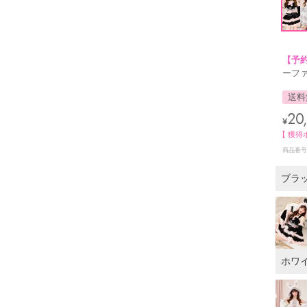
【予
ーファ
送料
20
¥
【 獲得
商品番号
ブラ
ホワ