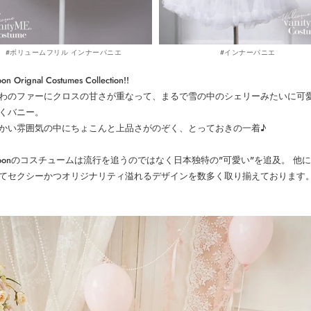
#ボリュームフリル インナーパニエ
#インナーパニエ
on Orignal Costumes Collection!!
わのファーにクロスの甘さが重なって、まるで雪の中のシェリーみたいに可
くバニー。
かい雰囲気の中にちょこんと上品さがのぞく、とっておきの一着♪
ymoonのコスチュームは流行を追うのではなく日本独特の"可愛い"を追及。 他
てセクシーかつオリジナリティ溢れるデザインを数多く取り揃えております