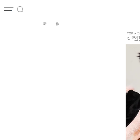
新 作
TOP
コ
《9月
ニー mlc