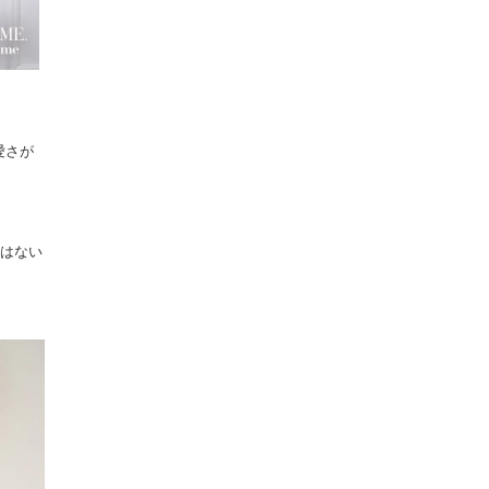
愛さが
にはない
。