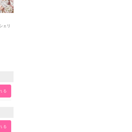
スシェリ
れる
れる