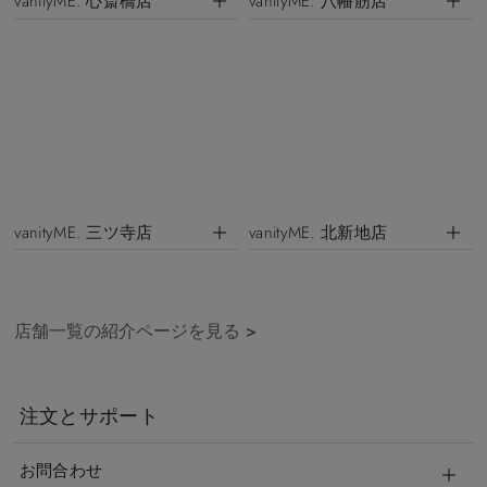
vanityME. 心斎橋店
vanityME. 八幡筋店
vanityME. 三ツ寺店
vanityME. 北新地店
店舗一覧の紹介ページを見る
>
注文とサポート
お問合わせ