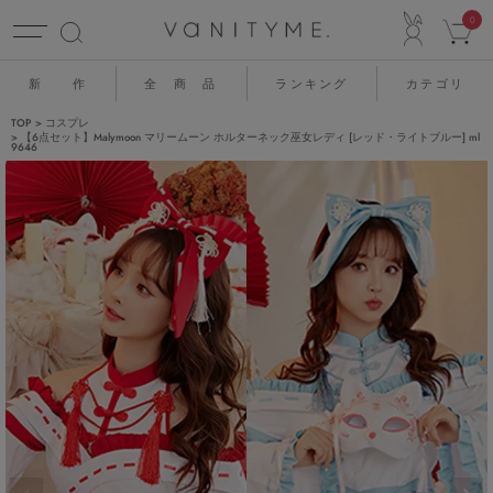
ACCO
0
新 作
全 商 品
ランキング
カテゴリ
TOP
コスプレ
【6点セット】Malymoon マリームーン ホルターネック巫女レディ [レッド・ライトブルー] ml
9646