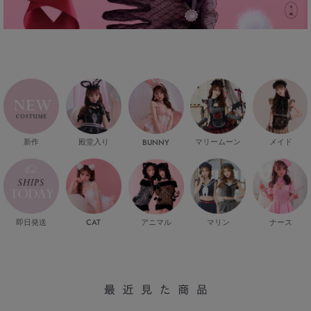
新作
殿堂入り
マリームーン
メイド
BUNNY
即日発送
CAT
マリン
ナース
アニマル