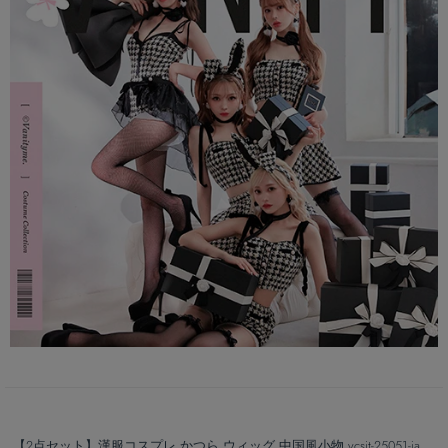
【2点セット】漢服コスプレ かつら ウィッグ 中国風小物 vcsit-25051-ja