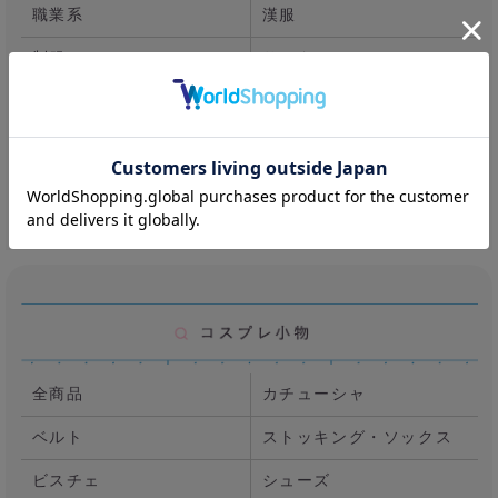
職業系
漢服
制服
サンタ
他
天使・堕天使
訳アリ
殿堂入りコス
新作
お揃い
全商品
カチューシャ
ベルト
ストッキング・ソックス
ビスチェ
シューズ