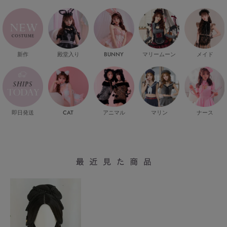
新作
殿堂入り
マリームーン
メイド
BUNNY
即日発送
CAT
マリン
ナース
アニマル