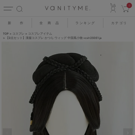
ACCO
0
新 作
全 商 品
ランキング
カテゴリ
TOP
コスプレ
コスプレアイテム
【2点セット】漢服コスプレ かつら ウィッグ 中国風小物 vcsit-25051-ja