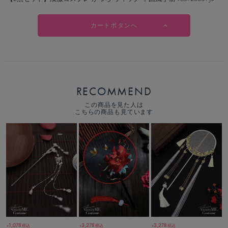
カートボタンへ
RECOMMEND
この商品を見た人は
こちらの商品も見ています
1,078
3,278
3,278
税込
税込
税込
￥
￥
￥