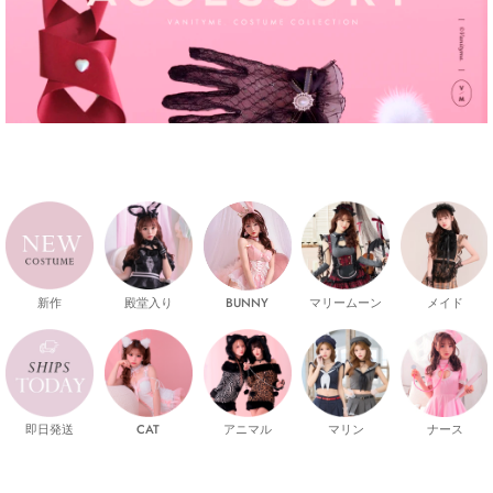
新作
殿堂入り
マリームーン
メイド
BUNNY
即日発送
CAT
マリン
ナース
アニマル