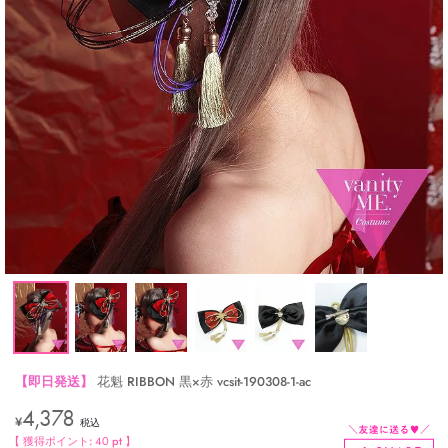
【即日発送】
花魁 RIBBON 黒×赤 vcsit-190308-1-ac
4,378
¥
税込
【 獲得ポイント:
40
pt 】