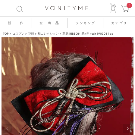
ACCO
0
新 作
全 商 品
ランキング
カテゴリ
TOP
コスプレ
花魁
和コレクション
花魁 RIBBON 黒×赤 vcsit-190308-1-ac