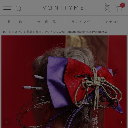
ACCO
0
新 作
全 商 品
ランキング
カテゴリ
TOP
コスプレ
花魁
和コレクション
花魁 RIBBON 紫×赤 vcsit-190308-2-ac