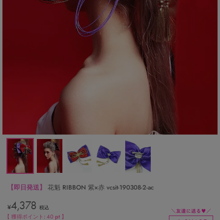
【即日発送】
花魁 RIBBON 紫×赤 vcsit-190308-2-ac
4,378
¥
税込
【 獲得ポイント:
40
pt 】