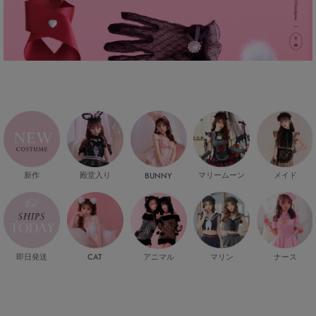
新作
殿堂入り
マリームーン
メイド
BUNNY
即日発送
CAT
マリン
ナース
アニマル