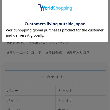
#新作2026
#今週のヒットランキング
#マリームーン コラボ
#即日発送
#殿堂入りコス
バニー
キャット
メイド
チャイナ
アニマル
ナース