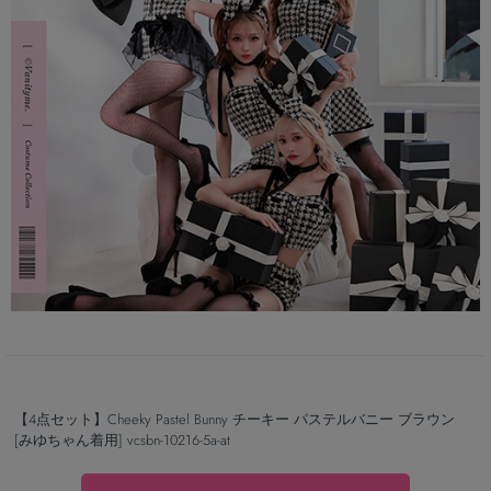
【4点セット】Cheeky Pastel Bunny チーキー パステルバニー ブラウン
[みゆちゃん着用] vcsbn-10216-5a-at