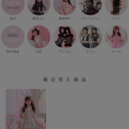
新作
殿堂入り
マリームーン
メイド
BUNNY
即日発送
CAT
マリン
ナース
アニマル