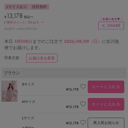
Lサイズあり
送料無料
13,178
¥
税込
〜
【 獲得ポイント:
120
pt 】
〜
vcsbn-10216-5a
商品番号
本日
15時00分
までのご注文で
2026/08/09（日）
に
佐川急
便
でお届けします。
東京都
お届け先を変更
ブラウン
Sサイズ
カートに入れる
¥
13,178
Mサイズ
カートに入れる
¥
13,178
Lサイズ
再入荷お知らせ
¥
13,178