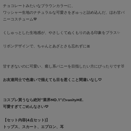
チョコレートみたいなブラウンカラーに、
ワッシャー生地のナチュラルな可愛さをぎゅっと詰め込んだ、ほわ甘バ
ニーコスチューム🤎
くしゅっとした生地感が、やさしくてぬくもりのある印象をプラス✨
リボンデザインで、ちゃんとあざとさも忘れずに🎀
甘すぎないのに可愛い、癒し系バニーを目指したい方にぴったりです🐰
お友達同士で色違いで揃えても目を惹くこと間違いなし♡
コスプレ買うなら絶対”業界NO.1”のvanityME.
可愛すぎてごめんなさい♡
【セット内容(4点セット)】
トップス、スカート、エプロン、耳