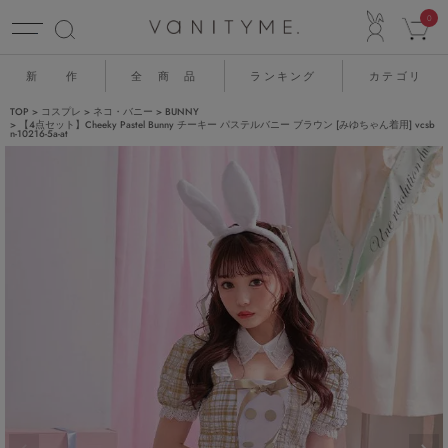
ACCO
0
新 作
全 商 品
ランキング
カテゴリ
TOP
コスプレ
ネコ・バニー
BUNNY
【4点セット】Cheeky Pastel Bunny チーキー パステルバニー ブラウン [みゆちゃん着用] vcsb
n-10216-5a-at