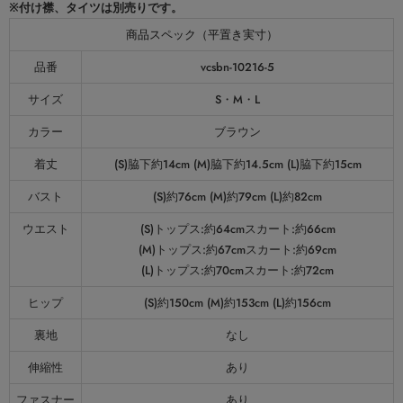
※付け襟、タイツは別売りです。
商品スペック（平置き実寸）
品番
vcsbn-10216-5
サイズ
S・M・L
カラー
ブラウン
着丈
(S)脇下約14cm (M)脇下約14.5cm (L)脇下約15cm
バスト
(S)約76cm (M)約79cm (L)約82cm
ウエスト
(S)トップス:約64cmスカート:約66cm
(M)トップス:約67cmスカート:約69cm
(L)トップス:約70cmスカート:約72cm
ヒップ
(S)約150cm (M)約153cm (L)約156cm
裏地
なし
伸縮性
あり
ファスナー
あり