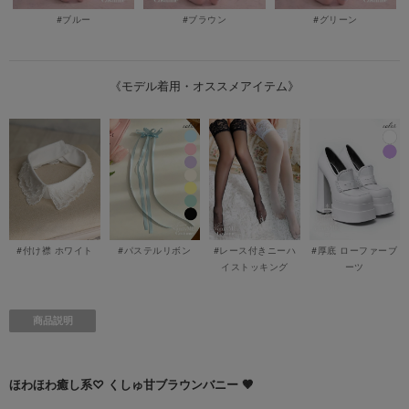
#ブルー
#ブラウン
#グリーン
《モデル着用・オススメアイテム》
#付け襟 ホワイト
#パステルリボン
#レース付きニーハ
#厚底 ローファーブ
イストッキング
ーツ
商品説明
ほわほわ癒し系♡ くしゅ甘ブラウンバニー 🤎