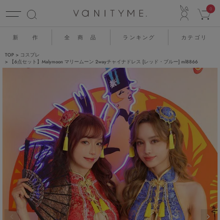
ACCO
0
新 作
全 商 品
ランキング
カテゴリ
TOP
コスプレ
【6点セット】Malymoon マリームーン 2wayチャイナドレス [レッド・ブルー] ml8866