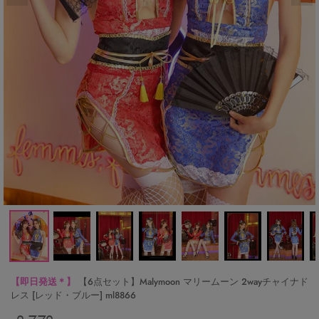
【即日発送＊】
【6点セット】Malymoon マリームーン 2wayチャイナド
レス [レッド・ブルー] ml8866