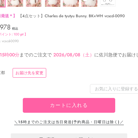
日発送＊】
【4点セット】Charles de tyutyu Bunny. BK×WH vcscd-0090
,978
税込
ポイント:
100
pt 】
vcscd-0090
15時00分
までのご注文で
2026/08/08（土）
に
佐川急便
でお届け
京都
お届け先を変更
お気に入りに登録する
カートに入れる
＼15時までのご注文は当日発送
(予約商品・日曜日は除く)／