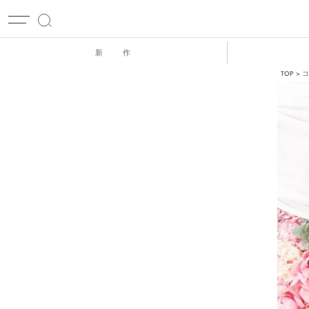
新 作
TOP
コ