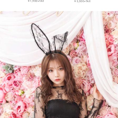
￥1,900+TAX
￥3,500+TAX