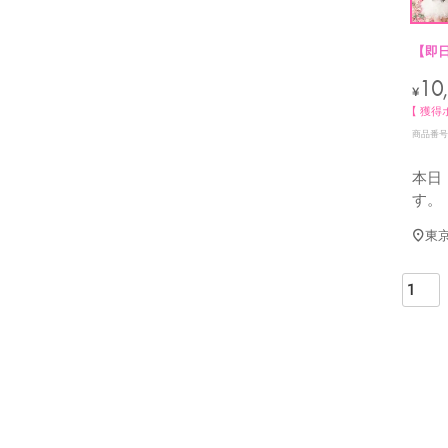
【即
10
¥
【 獲得
商品番号
本日
す。
東