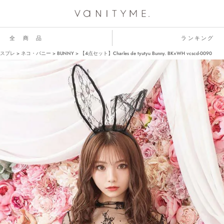
全 商 品
ランキング
スプレ
ネコ・バニー
BUNNY
【4点セット】Charles de tyutyu Bunny. BK×WH vcscd-0090