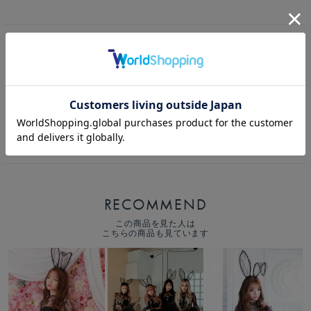
【4点セット】Charles de tyutyu Bunny. 黒 シャルルド チュチュ バニー
vcscd-0059-a-na
カートボタンへ
RECOMMEND
この商品を見た人は
こちらの商品も見ています