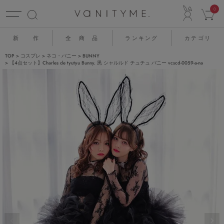
ACCO
0
新 作
全 商 品
ランキング
カテゴリ
TOP
コスプレ
ネコ・バニー
BUNNY
【4点セット】Charles de tyutyu Bunny. 黒 シャルルド チュチュ バニー vcscd-0059-a-na