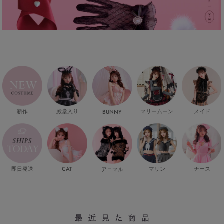
新作
殿堂入り
マリームーン
メイド
BUNNY
即日発送
CAT
マリン
ナース
アニマル