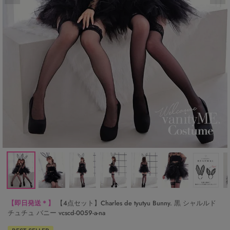
【即日発送＊】
【4点セット】Charles de tyutyu Bunny. 黒 シャルルド
チュチュ バニー vcscd-0059-a-na