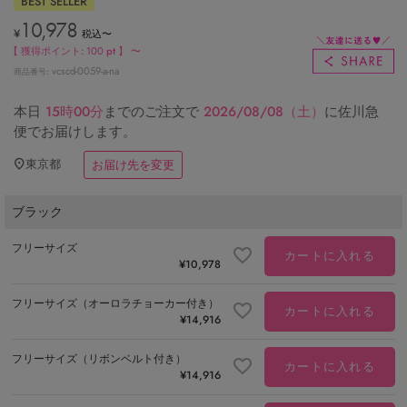
BEST SELLER
10,978
¥
税込
〜
【 獲得ポイント:
100
pt 】
〜
vcscd-0059-a-na
商品番号
本日
15時00分
までのご注文で
2026/08/08（土）
に
佐川急
便
でお届けします。
東京都
お届け先を変更
ブラック
フリーサイズ
カートに入れる
¥
10,978
フリーサイズ（オーロラチョーカー付き）
カートに入れる
¥
14,916
フリーサイズ（リボンベルト付き）
カートに入れる
¥
14,916