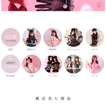
新作
殿堂入り
マリームーン
メイド
BUNNY
即日発送
CAT
マリン
ナース
アニマル