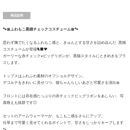
商品説明
🐾🎀ふわもこ黒猫チェックコスチューム🎀🐾
思わず撫でたくなるふわもこ感と、きゅんとする甘さを詰め込んだ 黒猫
コスチュームが登場🐈‍⬛🖤
ガーリーな赤チェック×ビッグリボンが、黒猫スタイルにときめきをプラ
スします。
トップスはふわふわ素材のオフショルデザイン。
デコルテをきれいに見せつつ、猫ちゃんらしいあざと可愛さを演出🎀
フロントには存在感たっぷりの赤チェックビッグリボンをあしらい、写
真映えも抜群です◎
セットのアームウォーマーが、もこもこ感をさらにアップ。
仕草まで可愛く見せてくれるポイントで、甘さをしっかりキープします
🐾