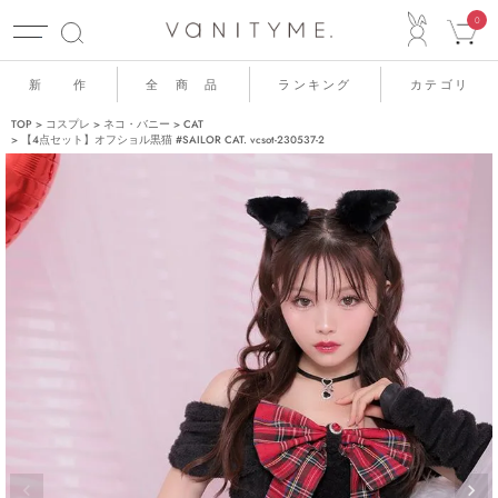
ACCO
0
新 作
全 商 品
ランキング
カテゴリ
TOP
コスプレ
ネコ・バニー
CAT
【4点セット】オフショル黒猫 #SAILOR CAT. vcsot-230537-2