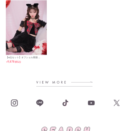
【4点セット】オフショル黒猫 ...
9,878
(税込)
￥