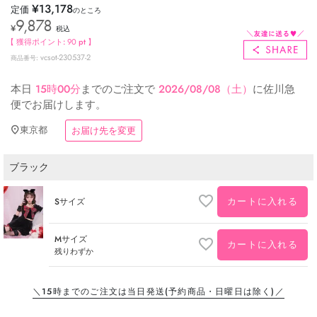
¥
13,178
定価
のところ
9,878
¥
税込
【 獲得ポイント:
90
pt 】
vcsot-230537-2
商品番号
本日
15時00分
までのご注文で
2026/08/08（土）
に
佐川急
便
でお届けします。
東京都
お届け先を変更
ブラック
カートに入れる
Sサイズ
Mサイズ
カートに入れる
残りわずか
＼15時までのご注文は当日発送
(予約商品・日曜日は除く)／