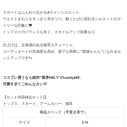
スカートはふんわり広がるAラインシルエット。
ウエストまわりをすっきり見せつつ、動くたびに揺れるシルエットがガ
ーリーな印象に🖤
トップスとのバランスも良く、スタイルアップ効果も◎
仕上げは、立体感のある猫耳カチューシャ。
コーディネートの完成度を高め、誰でも簡単に“黒猫ちゃん”になれるセ
ットアップです🐾
コスプレ買うなら絶対”業界NO.1”のvanityME.
可愛すぎてごめんなさい♡
【セット内容(4点セット)】
トップス、スカート、アームカバー、猫耳
商品スペック（平置き実寸）
サイズ
S M