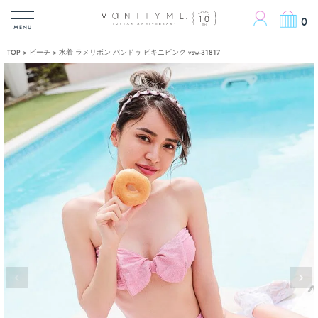
ACCOUN
0
MENU
TOP
ビーチ
水着 ラメリボン バンドゥ ビキニピンク vsw-31817