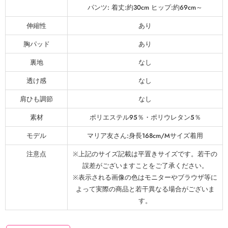
パンツ: 着丈:約30cm ヒップ:約69cm～
伸縮性
あり
胸パッド
あり
裏地
なし
透け感
なし
肩ひも調節
なし
素材
ポリエステル95％・ポリウレタン5％
モデル
マリア友さん:身長168cm/Mサイズ着用
注意点
※上記のサイズ記載は平置きサイズです。若干の
誤差がございますことをご了承ください。
※表示される画像の色はモニターやブラウザ等に
よって実際の商品と若干異なる場合がございま
す。