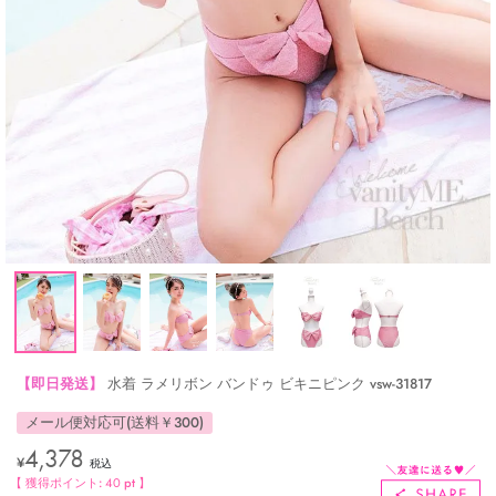
【即日発送】
水着 ラメリボン バンドゥ ビキニピンク vsw-31817
メール便対応可(送料￥300)
4,378
¥
税込
【 獲得ポイント:
40
pt 】