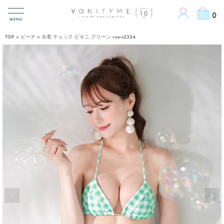
ACCOUN
0
MENU
TOP
ビーチ
水着 チェック ビキニ グリーン vsw-s2354