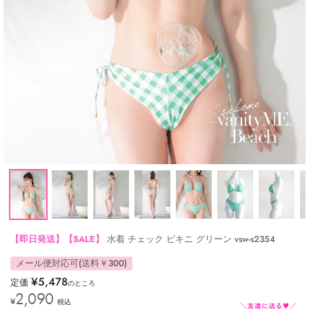
【即日発送】【SALE】
水着 チェック ビキニ グリーン vsw-s2354
メール便対応可(送料￥300)
¥
5,478
定価
のところ
2,090
¥
税込