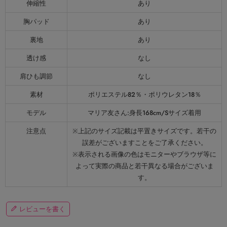
伸縮性
あり
胸パッド
あり
裏地
あり
透け感
なし
肩ひも調節
なし
素材
ポリエステル82％・ポリウレタン18％
モデル
マリア友さん:身長168cm/Sサイズ着用
注意点
※上記のサイズ記載は平置きサイズです。若干の
誤差がございますことをご了承ください。
※表示される画像の色はモニターやブラウザ等に
よって実際の商品と若干異なる場合がございま
す。
レビューを書く