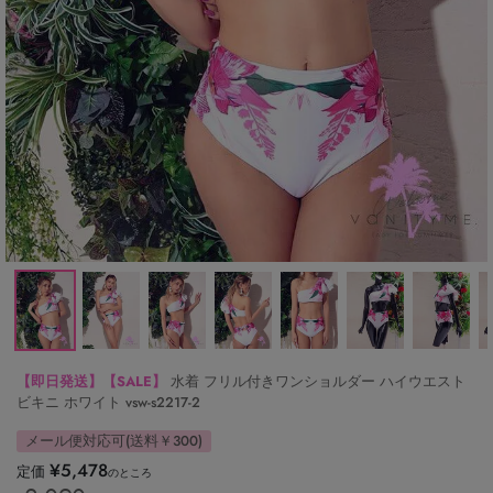
【即日発送】【SALE】
水着 フリル付きワンショルダー ハイウエスト
ビキニ ホワイト vsw-s2217-2
メール便対応可(送料￥300)
¥
5,478
定価
のところ