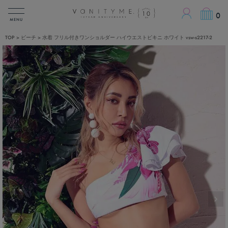
ACCOUN
0
MENU
TOP
ビーチ
水着 フリル付きワンショルダー ハイウエストビキニ ホワイト vsw-s2217-2