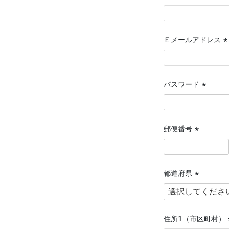
(
須
Ｅメールアドレス
(
須
パスワード
(必
須)
郵便番号
(必
須)
都道府県
(必
須)
住所１（市区町村）