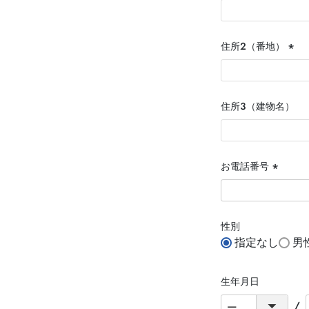
住所２（番地）
(必
須)
住所３（建物名）
お電話番号
(必
須)
性別
指定なし
男
生年月日