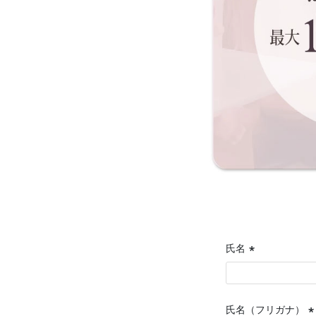
氏名
(必
須)
氏名（フリガナ）