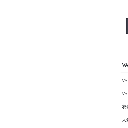
V
V
VA
衣
人