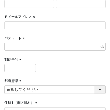
(必
須)
Ｅメールアドレス
(必
須)
パスワード
(必
須)
郵便番号
(必
須)
都道府県
(必
須)
住所１（市区町村）
(必