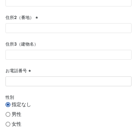
須)
住所２（番地）
(必
須)
住所３（建物名）
お電話番号
(必
須)
性別
指定なし
男性
女性