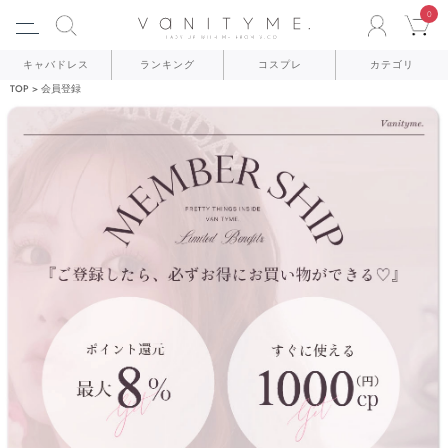
0
ACCO
C
キャバドレス
ランキング
コスプレ
カテゴリ
TOP
会員登録