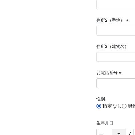
住所２（番地）
(必
須)
住所３（建物名）
お電話番号
(必
須)
性別
指定なし
男
生年月日