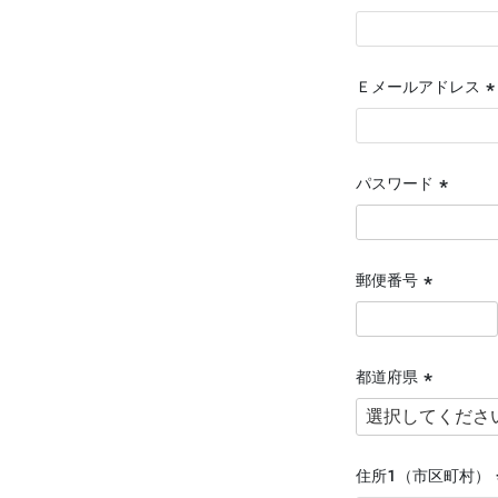
(
須
Ｅメールアドレス
(
須
パスワード
(必
須)
郵便番号
(必
須)
都道府県
(必
須)
住所１（市区町村）