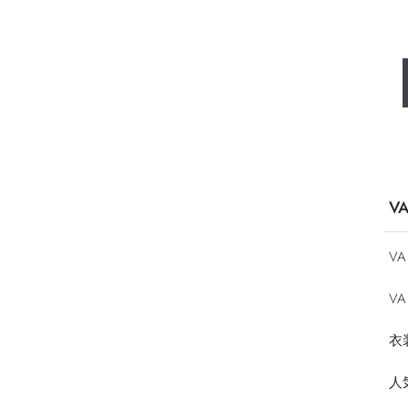
V
V
VA
衣
人