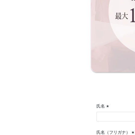
氏名
(必
須)
氏名（フリガナ）