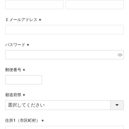
(必
須)
Ｅメールアドレス
(必
須)
パスワード
(必
須)
郵便番号
(必
須)
都道府県
(必
須)
住所１（市区町村）
(必