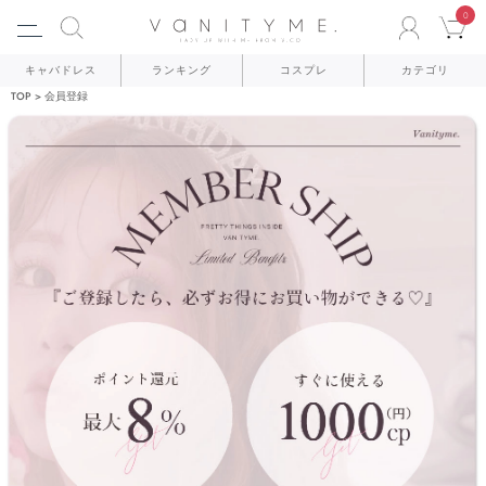
0
ACCO
C
キャバドレス
ランキング
コスプレ
カテゴリ
TOP
会員登録