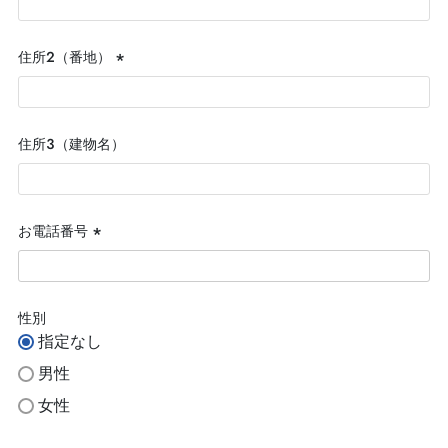
須)
住所２（番地）
(必
須)
住所３（建物名）
お電話番号
(必
須)
性別
指定なし
男性
女性