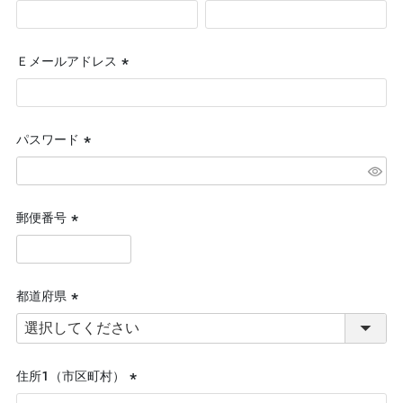
(必
須)
Ｅメールアドレス
(必
須)
パスワード
(必
須)
郵便番号
(必
須)
都道府県
(必
須)
住所１（市区町村）
(必