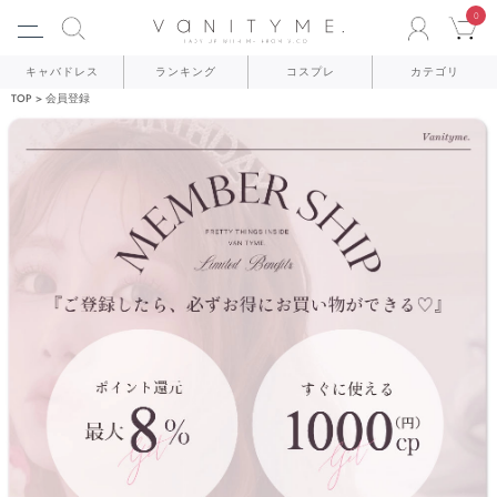
0
ACCO
C
キャバドレス
ランキング
コスプレ
カテゴリ
TOP
会員登録