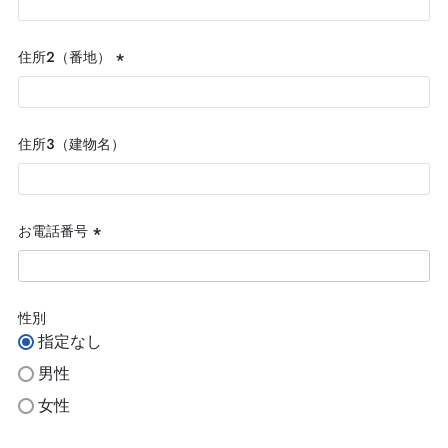
須)
住所２（番地）
(必
須)
住所３（建物名）
お電話番号
(必
須)
性別
指定なし
男性
女性