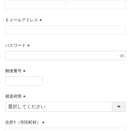
(必
須)
Ｅメールアドレス
(必
須)
パスワード
(必
須)
郵便番号
(必
須)
都道府県
(必
須)
住所１（市区町村）
(必