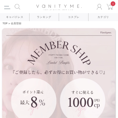
0
ACCO
C
キャバドレス
ランキング
コスプレ
カテゴリ
TOP
会員登録