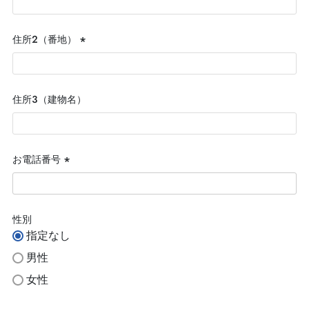
須)
住所２（番地）
(必
須)
住所３（建物名）
お電話番号
(必
須)
性別
指定なし
男性
女性