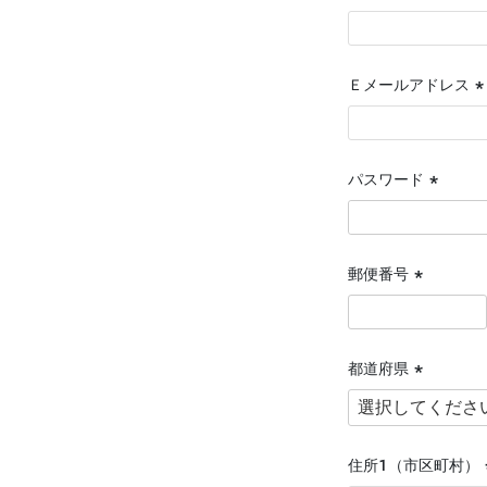
(
須
Ｅメールアドレス
(
須
パスワード
(必
須)
郵便番号
(必
須)
都道府県
(必
須)
住所１（市区町村）