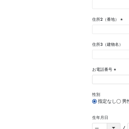
住所２（番地）
(必
須)
住所３（建物名）
お電話番号
(必
須)
性別
指定なし
男
生年月日