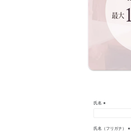
氏名
(必
須)
氏名（フリガナ）