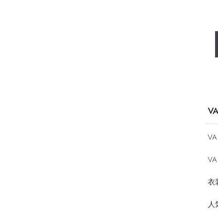
V
V
VA
衣
人