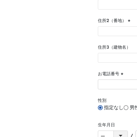
住所２（番地）
(必
須)
住所３（建物名）
お電話番号
(必
須)
性別
指定なし
男
生年月日