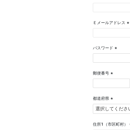
(
須
Ｅメールアドレス
(
須
パスワード
(必
須)
郵便番号
(必
須)
都道府県
(必
須)
住所１（市区町村）