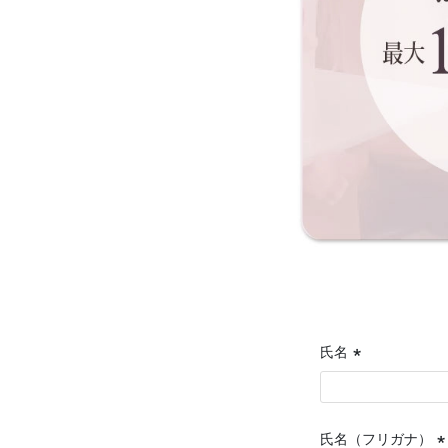
氏名
(必
須)
氏名（フリガナ）