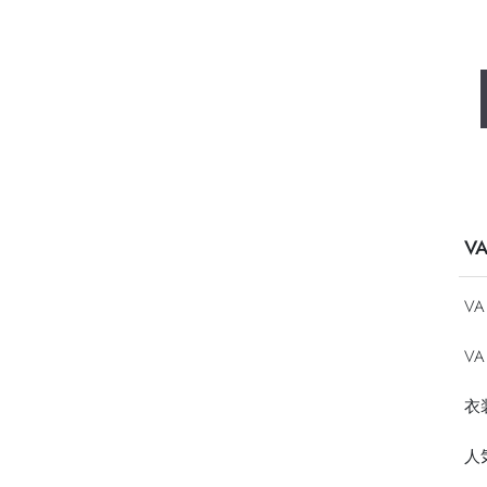
V
V
VA
衣
人