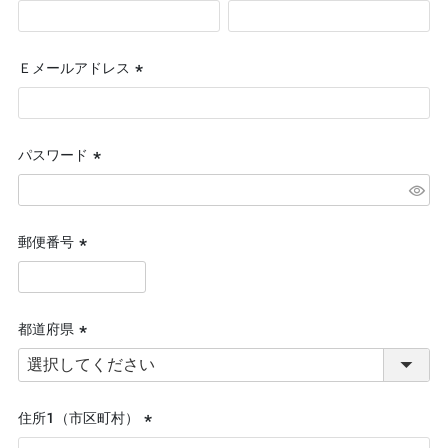
(必
須)
Ｅメールアドレス
(必
須)
パスワード
(必
須)
郵便番号
(必
須)
都道府県
(必
須)
住所１（市区町村）
(必