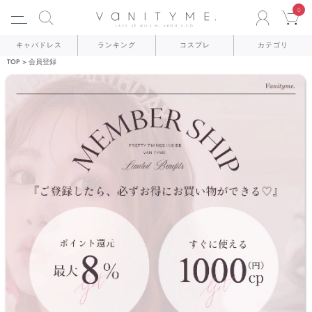
0
ACCO
C
キャバドレス
ランキング
コスプレ
カテゴリ
TOP
会員登録