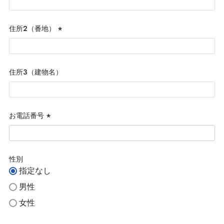
須)
住所２（番地）
(必
須)
住所３（建物名）
お電話番号
(必
須)
性別
指定なし
男性
女性