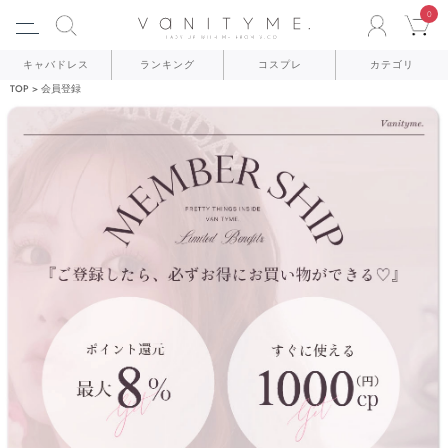
0
ACCO
C
キャバドレス
ランキング
コスプレ
カテゴリ
TOP
会員登録