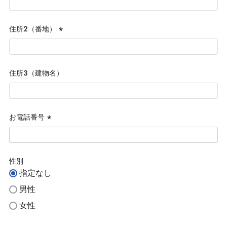
須)
住所２（番地）
(必
須)
住所３（建物名）
お電話番号
(必
須)
性別
指定なし
男性
女性