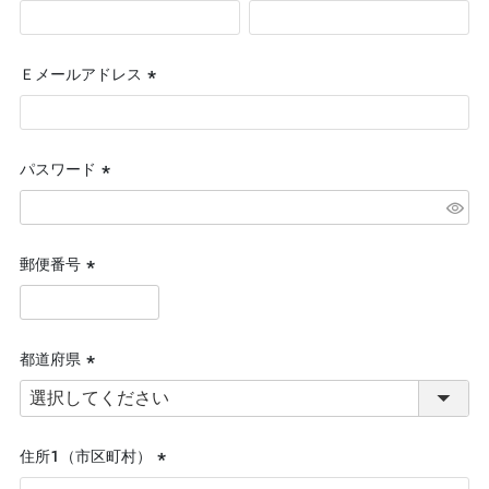
(必
須)
Ｅメールアドレス
(必
須)
パスワード
(必
須)
郵便番号
(必
須)
都道府県
(必
須)
住所１（市区町村）
(必