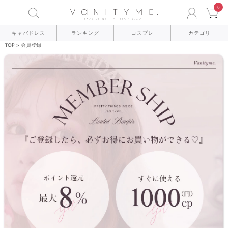
0
ACCO
C
キャバドレス
ランキング
コスプレ
カテゴリ
TOP
会員登録