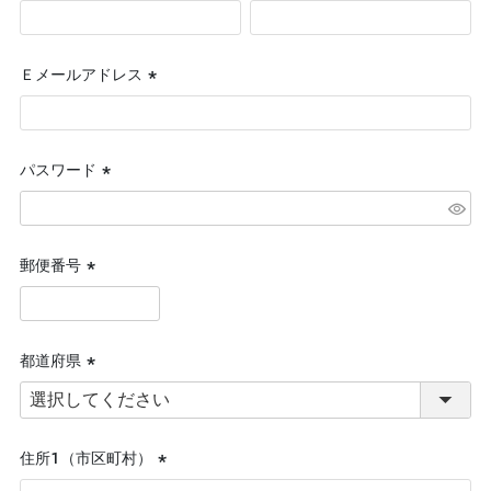
(必
須)
Ｅメールアドレス
(必
須)
パスワード
(必
須)
郵便番号
(必
須)
都道府県
(必
須)
住所１（市区町村）
(必