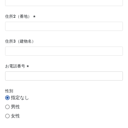
須)
住所２（番地）
(必
須)
住所３（建物名）
お電話番号
(必
須)
性別
指定なし
男性
女性