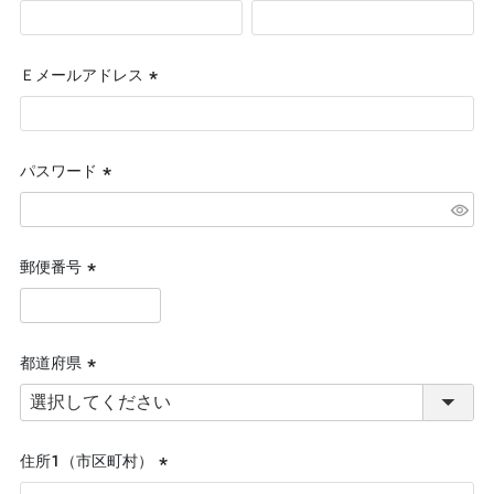
(必
須)
Ｅメールアドレス
(必
須)
パスワード
(必
須)
郵便番号
(必
須)
都道府県
(必
須)
住所１（市区町村）
(必