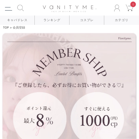
0
ACCO
C
キャバドレス
ランキング
コスプレ
カテゴリ
TOP
会員登録