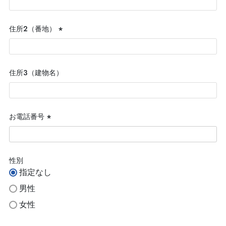
須)
住所２（番地）
(必
須)
住所３（建物名）
お電話番号
(必
須)
性別
指定なし
男性
女性