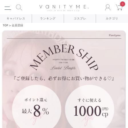
0
ACCO
C
キャバドレス
ランキング
コスプレ
カテゴリ
TOP
会員登録