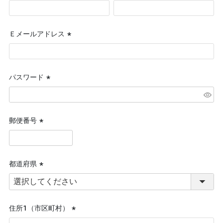
(必
須)
Ｅメールアドレス
(必
須)
パスワード
(必
須)
郵便番号
(必
須)
都道府県
(必
須)
住所１（市区町村）
(必