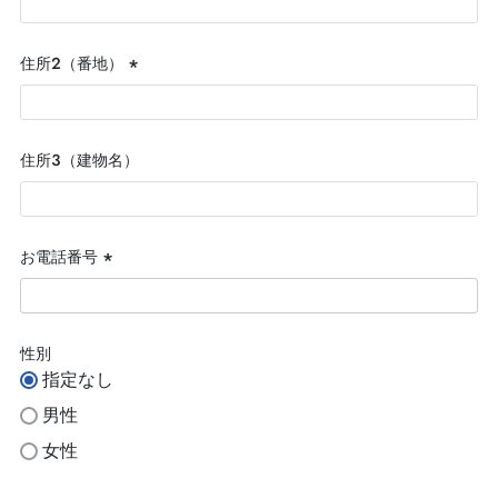
須)
住所２（番地）
(必
須)
住所３（建物名）
お電話番号
(必
須)
性別
指定なし
男性
女性