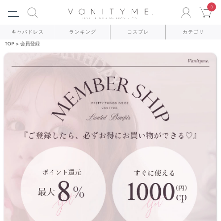
0
ACCO
C
キャバドレス
ランキング
コスプレ
カテゴリ
TOP
会員登録