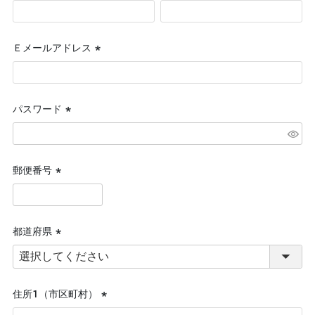
(必
須)
Ｅメールアドレス
(必
須)
パスワード
(必
須)
郵便番号
(必
須)
都道府県
(必
須)
住所１（市区町村）
(必