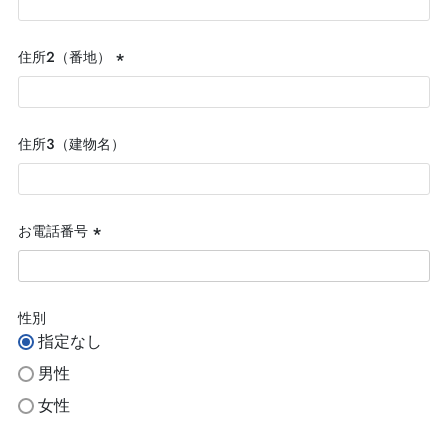
須)
住所２（番地）
(必
須)
住所３（建物名）
お電話番号
(必
須)
性別
指定なし
男性
女性