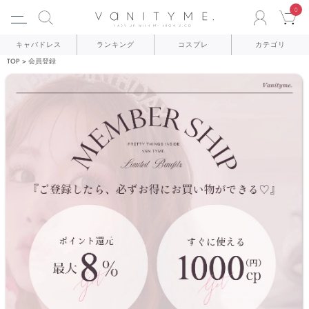
0
ACCO
C
キャバドレス
ランキング
コスプレ
カテゴリ
TOP
会員登録