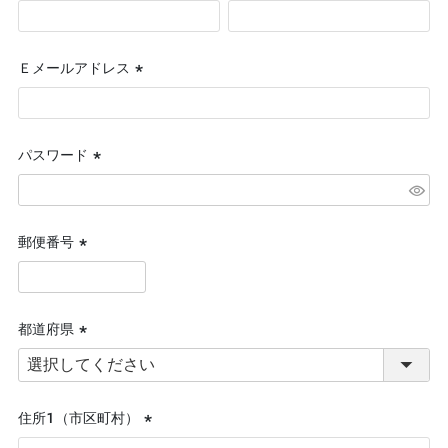
(必
須)
Ｅメールアドレス
(必
須)
パスワード
(必
須)
郵便番号
(必
須)
都道府県
(必
須)
住所１（市区町村）
(必