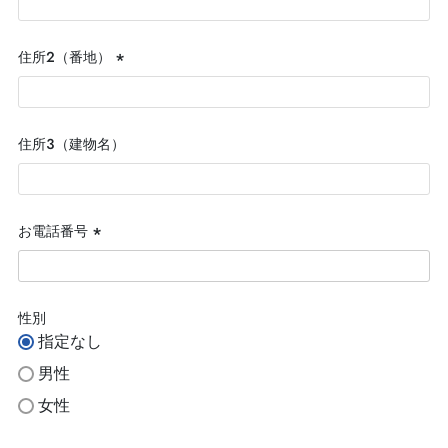
須)
住所２（番地）
(必
須)
住所３（建物名）
お電話番号
(必
須)
性別
指定なし
男性
女性