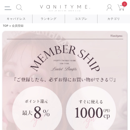
0
ACCO
C
キャバドレス
ランキング
コスプレ
カテゴリ
TOP
会員登録