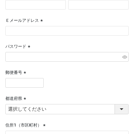
(必
須)
Ｅメールアドレス
(必
須)
パスワード
(必
須)
郵便番号
(必
須)
都道府県
(必
須)
住所１（市区町村）
(必