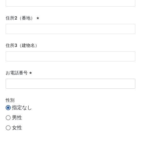
須)
住所２（番地）
(必
須)
住所３（建物名）
お電話番号
(必
須)
性別
指定なし
男性
女性