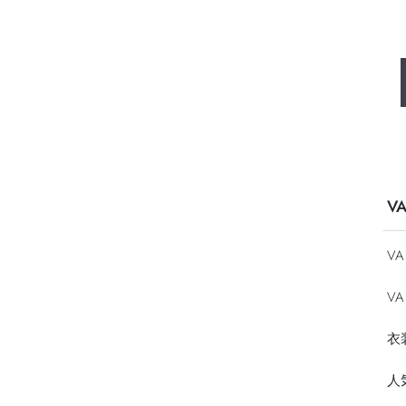
V
V
VA
衣
人