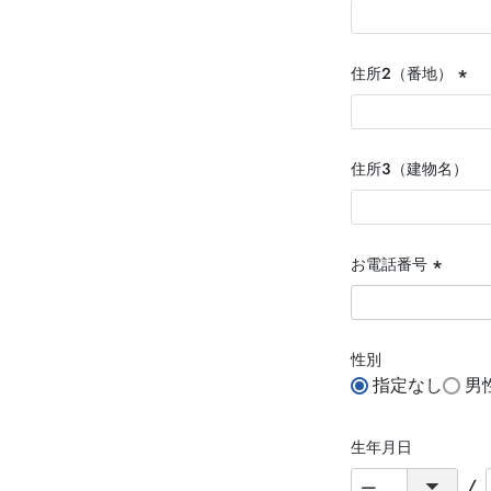
住所２（番地）
(必
須)
住所３（建物名）
お電話番号
(必
須)
性別
指定なし
男
生年月日