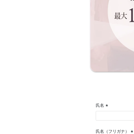
氏名
(必
須)
氏名（フリガナ）