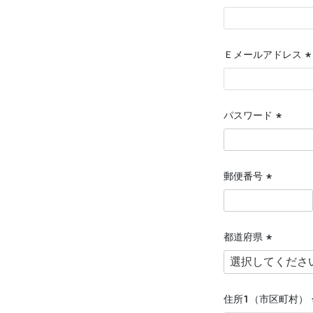
(
須
Ｅメールアドレス
(
須
パスワード
(必
須)
郵便番号
(必
須)
都道府県
(必
須)
住所１（市区町村）