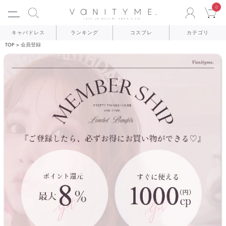
0
ACCO
C
キャバドレス
ランキング
コスプレ
カテゴリ
TOP
会員登録