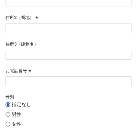
須)
住所２（番地）
(必
須)
住所３（建物名）
お電話番号
(必
須)
性別
指定なし
男性
女性