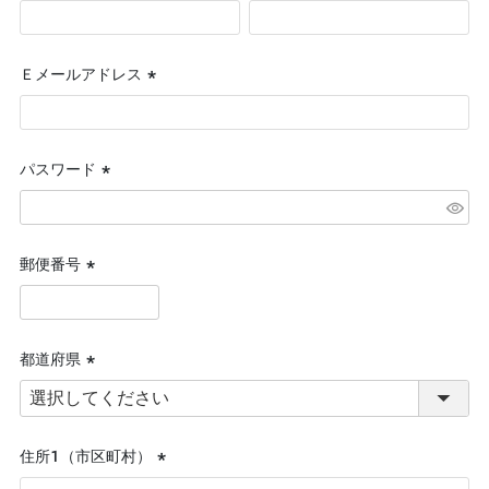
(必
須)
Ｅメールアドレス
(必
須)
パスワード
(必
須)
郵便番号
(必
須)
都道府県
(必
須)
住所１（市区町村）
(必