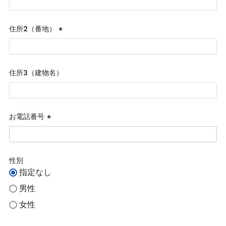
須)
住所２（番地）
(必
須)
住所３（建物名）
お電話番号
(必
須)
性別
指定なし
男性
女性