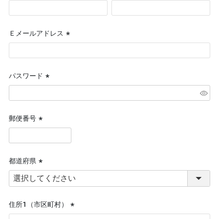
(必
須)
Ｅメールアドレス
(必
須)
パスワード
(必
須)
郵便番号
(必
須)
都道府県
(必
須)
住所１（市区町村）
(必