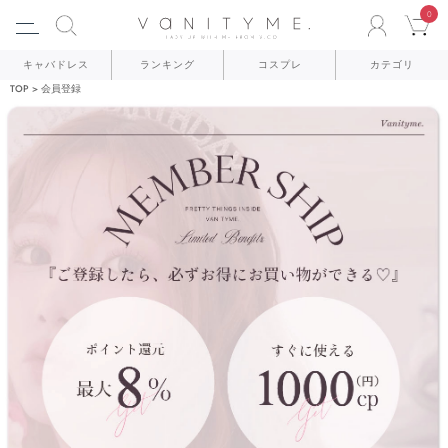
0
ACCO
C
キャバドレス
ランキング
コスプレ
カテゴリ
TOP
会員登録