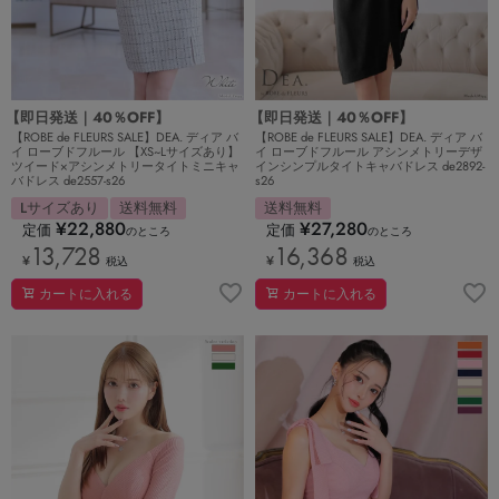
【即日発送｜40％OFF】
【即日発送｜40％OFF】
【ROBE de FLEURS SALE】DEA. ディア バ
【ROBE de FLEURS SALE】DEA. ディア バ
イ ローブドフルール 【XS~Lサイズあり】
イ ローブドフルール アシンメトリーデザ
ツイード×アシンメトリータイトミニキャ
インシンプルタイトキャバドレス de2892-
バドレス de2557-s26
s26
Lサイズあり
送料無料
送料無料
¥
22,880
¥
27,280
定価
定価
のところ
のところ
13,728
16,368
¥
¥
税込
税込
カートに入れる
カートに入れる