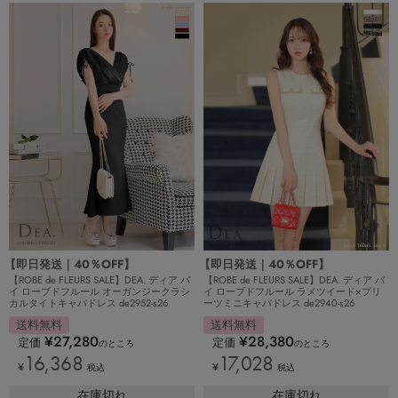
【即日発送｜40％OFF】
【即日発送｜40％OFF】
【ROBE de FLEURS SALE】DEA. ディア バ
【ROBE de FLEURS SALE】DEA. ディア バ
イ ローブドフルール オーガンジークラシ
イ ローブドフルール ラメツイード×プリ
カルタイトキャバドレス de2952-s26
ーツミニキャバドレス de2940-s26
送料無料
送料無料
¥
27,280
¥
28,380
定価
定価
のところ
のところ
16,368
17,028
¥
¥
税込
税込
在庫切れ
在庫切れ