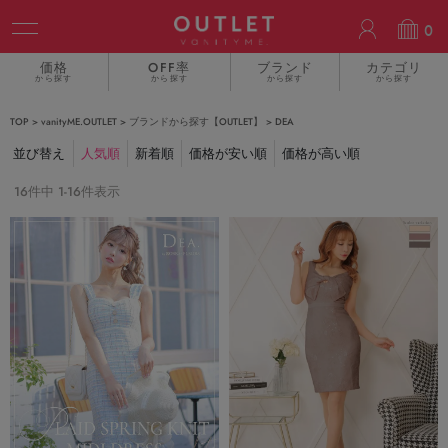
ACCOUN
0
価格
OFF率
ブランド
カテゴリ
から探す
から探す
から探す
から探す
TOP
vanityME.OUTLET
ブランドから探す【OUTLET】
DEA
並び替え
人気順
新着順
価格が安い順
価格が高い順
16
件中
1
-
16
件表示