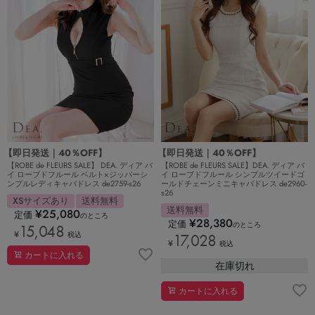
【即日発送｜40％OFF】
【即日発送｜40％OFF】
【ROBE de FLEURS SALE】 DEA. ディア バ
【ROBE de FLEURS SALE】DEA. ディア バ
イ ローブドフルール ベルト×ジッパーシ
イ ローブドフルール シンプルツイードゴ
ンプルレディキャバドレス de2759-s26
ールドチェーンミニキャバドレス de2960-
s26
XSサイズあり
送料無料
送料無料
¥
25,080
定価
のところ
¥
28,380
定価
のところ
15,048
¥
税込
17,028
¥
税込
カートに入れる
在庫切れ
カートに入れる