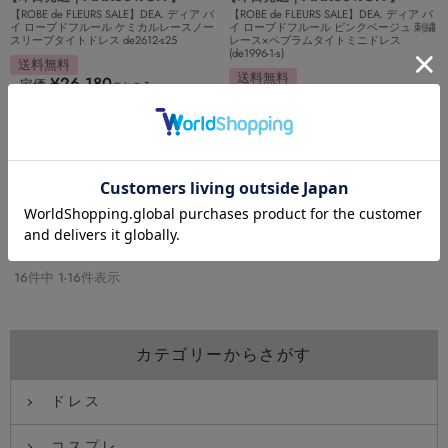
【ROBE de FLEURS SALE】DEA. ディア バ
【ROBE de FLEURS SALE】DEA. ディア バ
イ ローブドフルール ケミカルレースノー
イ ローブドフルール ピンクベージュ 刺繍
スリーブタイトドレス de2612-s25
レース×ペプラムタイトミニドレス
(de1996-1-s)
送料無料
送料無料
¥
26,180
定価
のところ
¥
23,980
定価
のところ
13,200
¥
税込
11,880
¥
税込
在庫切れ
在庫切れ
カートに入れる
カートに入れる
並び替え
人気順
新着順
価格が安い順
価格が高い順
16
件中
1
-
16
件表示
カテゴリーからさがす
ドレス
コスプレ