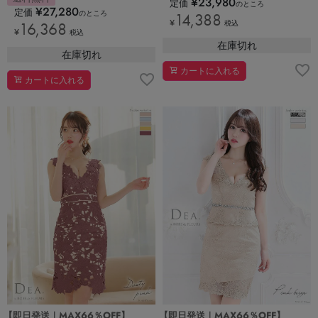
¥
23,980
定価
のところ
¥
27,280
定価
のところ
14,388
¥
16,368
税込
¥
税込
在庫切れ
在庫切れ
カートに入れる
カートに入れる
【即日発送｜MAX66％OFF】
【即日発送｜MAX66％OFF】