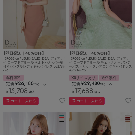
【即日発送｜40％OFF】
【即日発送｜40％OFF】
【ROBE de FLEURS SALE】DEA. ディア バ
【ROBE de FLEURS SALE】DEA. ディア バ
イ ローブドフルール ベルト×ジッパー袖
イ ローブドフルール チェックオーガンジ
付きシンプルレディキャバドレス de2787-
ーバストカットフレアロングキャバドレス
s26
de2986-s26
送料無料
XSサイズあり
送料無料
¥
26,180
¥
29,480
定価
定価
のところ
のところ
15,708
17,688
¥
¥
税込
税込
カートに入れる
カートに入れる