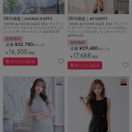
【即日発送｜MAX66％OFF】
【即日発送｜40％OFF】
【ROBE de FLEURS SALE】DEA. ディア バ
【ROBE de FLEURS SALE】DEA. ディア バ
イ ローブドフルール ラメ入りスプリング
イ ローブドフルール スパンコール付きレ
ニットミディキャバドレス de2725-s25
ースｘシンプルリボンミニキャバドレス
de2814-s26
送料無料
送料無料
¥
32,780
定価
のところ
¥
29,480
定価
のところ
16,500
¥
税込
17,688
¥
税込
カートに入れる
カートに入れる