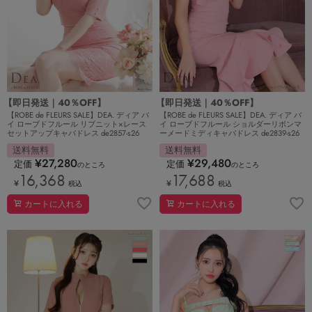
【即日発送｜40％OFF】
【即日発送｜40％OFF】
【ROBE de FLEURS SALE】DEA. ディア バ
【ROBE de FLEURS SALE】DEA. ディア バ
イ ローブドフルール リブニット×レース
イ ローブドフルール ショルダーリボンマ
セットアップキャバドレス de2857-s26
ーメードミディキャバドレス de2839-s26
送料無料
送料無料
¥
27,280
¥
29,480
定価
定価
のところ
のところ
16,368
17,688
¥
¥
税込
税込
カートに入れる
カートに入れる