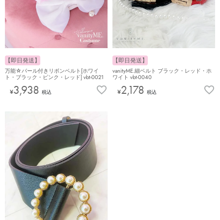
【即日発送】
【即日発送】
万能☆パール付きリボンベルト[ホワイ
vanityME.細ベルト ブラック・レッド・ホ
ト・ブラック・ピンク・レッド] vbt-0021
ワイト vbt-0040
3,938
2,178
¥
¥
税込
税込