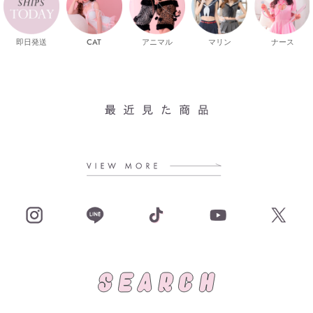
即日発送
CAT
マリン
ナース
アニマル