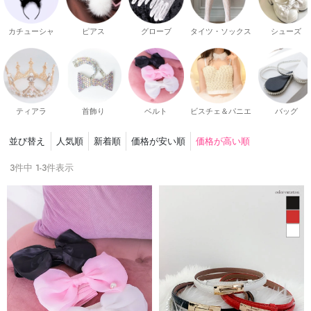
カチューシャ
ピアス
グローブ
タイツ・ソックス
シューズ
ティアラ
首飾り
ベルト
ビスチェ＆パニエ
バッグ
並び替え
人気順
新着順
価格が安い順
価格が高い順
3
件中
1
-
3
件表示