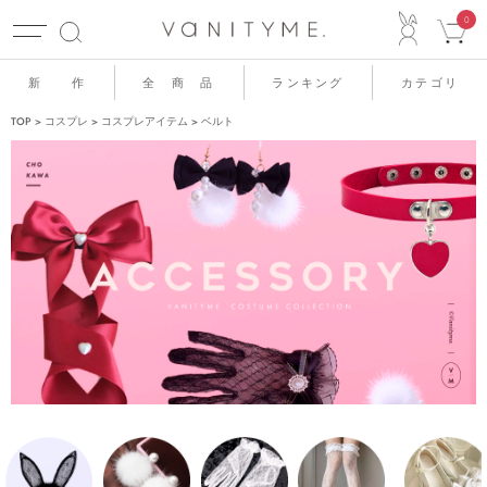
ACCO
0
新 作
全 商 品
ランキング
カテゴリ
TOP
コスプレ
コスプレアイテム
ベルト