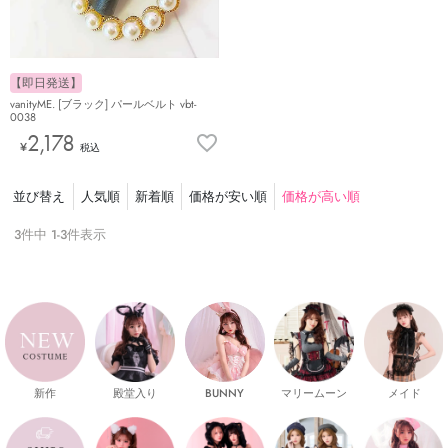
【即日発送】
vanityME. [ブラック] パールベルト vbt-
0038
2,178
¥
税込
並び替え
人気順
新着順
価格が安い順
価格が高い順
3
件中
1
-
3
件表示
新作
殿堂入り
マリームーン
メイド
BUNNY