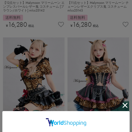
【12点セット】Malymoon マリームーン エ
【11点セット】Malymoon マリームーン チ
ンプレスパールレザー鬼 コスチューム [ブ
ェーンレザーエクリプス鬼 コスチューム
ラウン/ホワイト] mlcs25142
mlcs25145
送料無料
送料無料
16,280
16,280
¥
¥
税込
税込
【即日発送＊】
【即日発送＊】