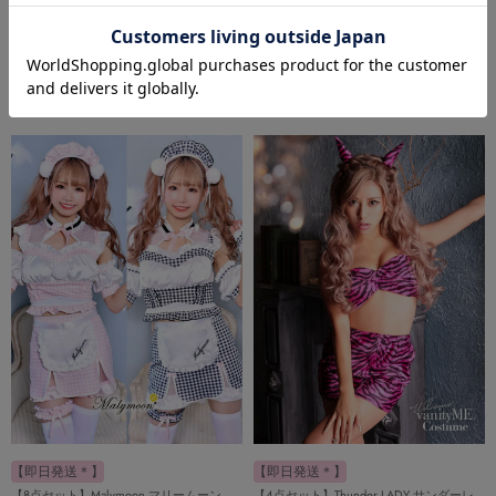
【12点セット】Malymoon マリームーン
【11点セット】Malymoon マリームーン エ
2wayレッドミューズレザー鬼コスチュー
ッジィピンクレザー鬼コスチューム
ム mlcs25144
mlcs25143
送料無料
送料無料
16,280
16,280
¥
¥
税込
税込
【即日発送＊】
【即日発送＊】
【8点セット】Malymoon マリームーン
【4点セット】Thunder LADY サンダーレ