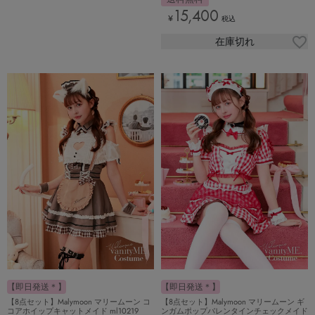
15,400
¥
税込
在庫切れ
【即日発送＊】
【即日発送＊】
【8点セット】Malymoon マリームーン コ
【8点セット】Malymoon マリームーン ギ
コアホイップキャットメイド ml10219
ンガムポップバレンタインチェックメイド