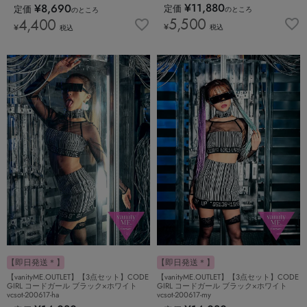
¥
11,880
¥
8,690
定価
定価
のところ
のところ
5,500
4,400
¥
¥
税込
税込
【即日発送＊】
【即日発送＊】
【vanityME.OUTLET】【3点セット】CODE
【vanityME.OUTLET】【3点セット】CODE
GIRL コードガール ブラック×ホワイト
GIRL コードガール ブラック×ホワイト
vcsot-200617-ha
vcsot-200617-my