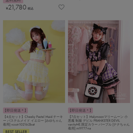
送料無料
21,780
¥
税込
【即日発送＊】
【即日発送＊】
【4点セット】Cheeky Pastel Maid チーキ
【7点セット】Malymoonマリームーン 小
ー パステルメイド イエロー [みゆちゃん
悪魔 制服 デビル PRANKSTER DEVIL
着用] vcsot-10216-2b-at
vanityME.限定カラー パープル [ナナちゃん
着用] ml9777-na
BEST SELLER