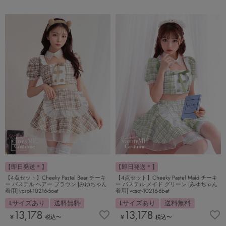
【即日発送＊】
【即日発送＊】
【4点セット】Cheeky Pastel Bear チーキ
【4点セット】Cheeky Pastel Maid チーキ
ー パステル ベアー ブラウン [みゆちゃん
ー パステル メイド グリーン [みゆちゃん
着用] vcsot-10216-5c-at
着用] vcsot-10216-6b-at
Lサイズあり
送料無料
Lサイズあり
送料無料
13,178
13,178
¥
税込
〜
¥
税込
〜