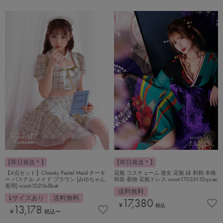
【即日発送＊】
【即日発送＊】
【4点セット】Cheeky Pastel Maid チーキ
花魁 コスチューム 遊女 花魁 緑 和柄 本格
ー パステル メイド ブラウン [みゆちゃん
和装 着物 花魁ドレス vcsot-170331-10-yu-ac
着用] vcsot-10216-5b-at
送料無料
Lサイズあり
送料無料
17,380
¥
税込
13,178
¥
税込
〜