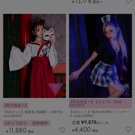
13,178
¥
税込
〜
【即日発送＊】【コスプレ SALE
【即日発送＊】
55%OFF】
【3点セット】狐巫女/刺繍柄・お面付き
【4点セット】MEAN NURSE ミーンナー
vcsot-200616
ス vcscb-21508-2
¥
9,878
定価
Lサイズあり
送料無料
のところ
4,400
11,880
¥
税込
¥
税込