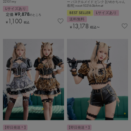
22101-my
ー パステルメイド ピンク [ひめかちゃん
着用] vcsot-10216-3b-hm-at
Lサイズあり
BEST SELLER
Lサイズあり
¥
9,878
定価
のところ
送料無料
1,100
¥
税込
13,178
¥
税込
〜
【即日発送＊】
【即日発送＊】