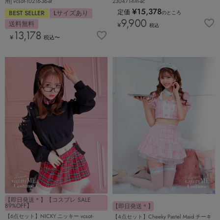
用] vcsot-10216-3b-at
230471-hm-ac
¥
15,378
定価
BEST SELLER
Lサイズあり
のところ
9,900
送料無料
¥
税込
13,178
¥
税込
〜
【即日発送＊】【コスプレ SALE
89%OFF】
【即日発送＊】
【6点セット】NICKY ニッキー vcsot-
【4点セット】Cheeky Pastel Maid チーキ