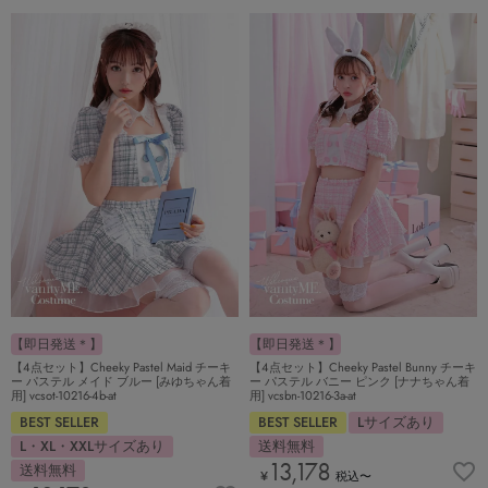
【即日発送＊】
【即日発送＊】
【4点セット】Cheeky Pastel Maid チーキ
【4点セット】Cheeky Pastel Bunny チーキ
ー パステル メイド ブルー [みゆちゃん着
ー パステル バニー ピンク [ナナちゃん着
用] vcsot-10216-4b-at
用] vcsbn-10216-3a-at
BEST SELLER
BEST SELLER
Lサイズあり
L・XL・XXLサイズあり
送料無料
13,178
送料無料
¥
税込
〜