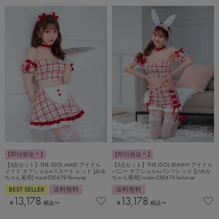
【即日発送＊】
【即日発送＊】
【3点セット】THE IDOL MAID アイドル
【3点セット】THE IDOL BUNNY アイドル
メイド オフショル×スカート レッド [みゆ
バニー オフショル×パンツレッド [ひめか
ちゃん着用] vcsot-230479-1b-my-ac
ちゃん着用] vcsbn-230479-1e-hm-ac
BEST SELLER
送料無料
送料無料
13,178
13,178
¥
税込
〜
¥
税込
〜