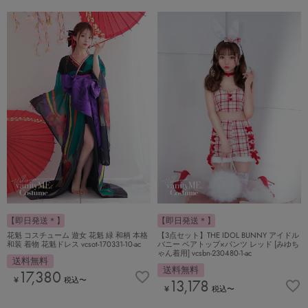
【即日発送＊】
【即日発送＊】
花魁 コスチューム 遊女 花魁 緑 和柄 本格
【3点セット】THE IDOL BUNNY アイドル
和装 着物 花魁ドレス vcsot-170331-10-ac
バニー ベアトップ×パンツ レッド [みゆち
ゃん着用] vcsbn-230480-1-ac
送料無料
送料無料
17,380
¥
税込
〜
13,178
¥
税込
〜