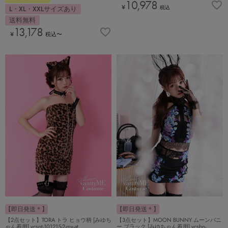
10,978
¥
L・XL・XXLサイズあり
税込
送料無料
13,178
¥
税込
〜
【即日発送＊】
【即日発送＊】
【2点セット】TORA トラ ヒョウ柄 [みゆち
【3点セット】MOON BUNNY ムーンバニ
ゃん着用] vcsot-101215-2-my-at
ー ブラック [みゆちゃん着用] vcsbn-