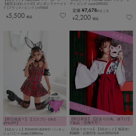
【姫宮まほれコラボ】ポンポンファーメイ
ディ ピンク vcsot-23905-2
ド [ブラック/ ピンク ] ml9565
¥
7,678
定価
のところ
5,500
2,200
¥
税込
¥
税込
【即日発送】【訳ありの為、値下げ】
【即日発送＊】【コスプレ SALE
※返品・交換不可！
49%OFF】
【訳ありセール】【3点セット】狐巫女/
【3点セット】PUNKISH BUNNY パンキッ
刺繍柄・お面付き vcsot-200616-B
シュバニー vcsbn-23884-ha