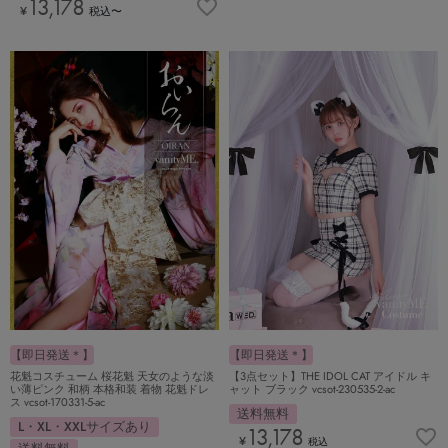
13,178
¥
税込
〜
【即日発送＊】
【即日発送＊】
花魁コスチューム 桜花魁 天女のような淡
【3点セット】THE IDOL CAT アイドル キ
い薄ピンク 和柄 本格和装 着物 花魁ドレ
ャット ブラック vcsot-230535-2-ac
ス vcsot-170331-5-ac
送料無料
L・XL・XXLサイズあり
13,178
¥
税込