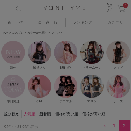
ACCO
0
新 作
全 商 品
ランキング
カテゴリ
TOP
コスプレ
カラーから探す
プリント
新作
殿堂入り
マリームーン
メイド
BUNNY
即日発送
CAT
マリン
ナース
アニマル
並び替え
人気順
新着順
価格が安い順
価格が高い順
1
2
93
件中
51
-
93
件表示