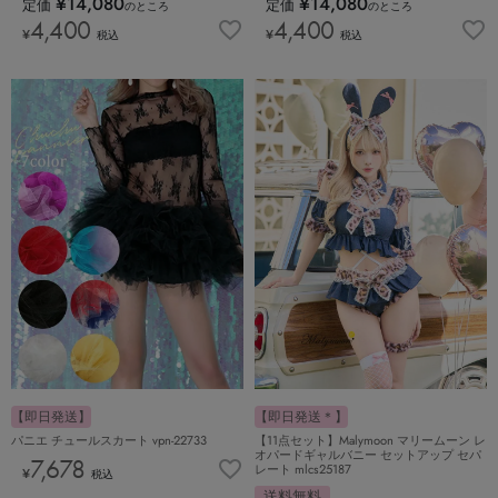
¥
14,080
¥
14,080
定価
定価
のところ
のところ
4,400
4,400
¥
¥
税込
税込
【即日発送】
【即日発送＊】
パニエ チュールスカート vpn-22733
【11点セット】Malymoon マリームーン レ
オパードギャルバニー セットアップ セパ
7,678
レート mlcs25187
¥
税込
送料無料