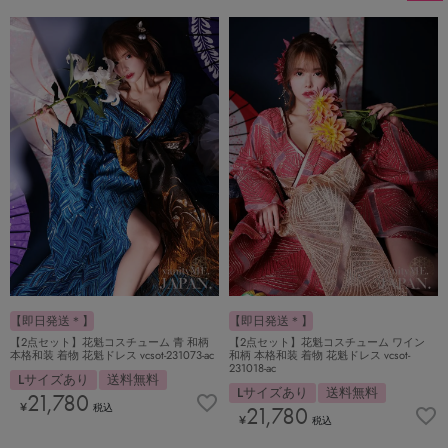
【即日発送＊】
【即日発送＊】
【2点セット】花魁コスチューム 青 和柄
【2点セット】花魁コスチューム ワイン
本格和装 着物 花魁ドレス vcsot-231073-ac
和柄 本格和装 着物 花魁ドレス vcsot-
231018-ac
Lサイズあり
送料無料
Lサイズあり
送料無料
21,780
¥
税込
21,780
¥
税込