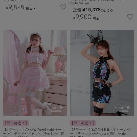
230471-my-ac
9,878
¥
税込
〜
¥
15,378
定価
のところ
9,900
¥
税込
【即日発送＊】
【即日発送＊】
【4点セット】Cheeky Pastel Maid チーキ
【3点セット】MOON BUNNY ムーンバニ
ー パステルメイド ピンク [ナナちゃん着
ー ブラック [ひめかちゃん着用] vcsbn-