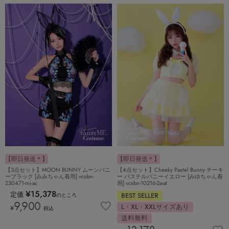
【即日発送＊】
【即日発送＊】
【3点セット】MOON BUNNY ムーンバニ
【4点セット】Cheeky Pastel Bunny チーキ
ーブラック [みみちゃん着用] vcsbn-
ー パステルバニーイエロー [みゆちゃん着
230471-mi-ac
用] vcsbn-10216-2a-at
¥
15,378
定価
BEST SELLER
のところ
9,900
L・XL・XXLサイズあり
¥
税込
送料無料