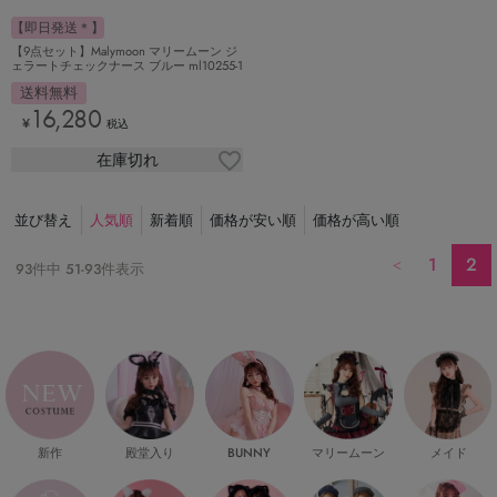
【即日発送＊】
【9点セット】Malymoon マリームーン ジ
ェラートチェックナース ブルー ml10255-1
送料無料
16,280
¥
税込
在庫切れ
並び替え
人気順
新着順
価格が安い順
価格が高い順
1
2
93
件中
51
-
93
件表示
新作
殿堂入り
マリームーン
メイド
BUNNY