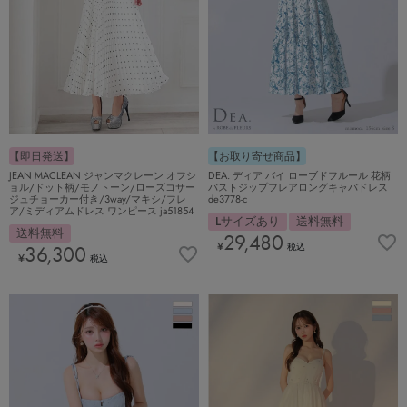
【お取り寄せ商品】
【即日発送】
DEA. ディア バイ ローブドフルール 花柄
JEAN MACLEAN ジャンマクレーン オフシ
バストジップフレアロングキャバドレス
ョル/ドット柄/モノトーン/ローズコサー
de3778-c
ジュチョーカー付き/3way/マキシ/フレ
ア/ミディアムドレス ワンピース ja51854
Lサイズあり
送料無料
送料無料
29,480
¥
税込
36,300
¥
税込