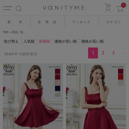
ACCO
0
新 作
全 商 品
ランキング
カテゴリ
TOP
商品一覧
並び替え
人気順
新着順
価格が安い順
価格が高い順
1
2
3
104
件中
1
-
50
件表示