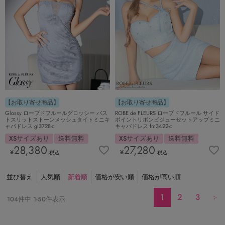
【お取り寄せ商品】
【お取り寄せ商品】
Glossy ローブドフルールグロッシー バス
ROBE de FLEURS ローブドフルール サイド
トスリットストーンメッシュタイトミニキ
ポイントリボンビジューセットアップミニ
ャバドレス gl3728-c
キャバドレス fm3422-c
XSサイズあり
送料無料
XSサイズあり
送料無料
28,380
27,280
¥
¥
税込
税込
並び替え
人気順
新着順
価格が安い順
価格が高い順
1
2
3
104
件中
1
-
50
件表示