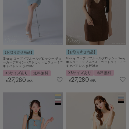
【お取り寄せ商品】
【お取り寄せ商品】
Glossy ローブドフルールグロッシー 2way
Glossy ローブドフルールグロッシー チョ
ホルタートップスバストカットタイトミニ
ーカーデザインバストカットビジューミニ
キャバドレス gl3908-c
キャバドレス gl3918-c
XSサイズあり
送料無料
XSサイズあり
送料無料
27,280
27,280
¥
¥
税込
税込