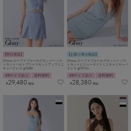
【お取り寄せ商品】
【即日発送】
Glossy ローブドフルールグロッシー バス
Glossy ローブドフルールグロッシー バス
トカットビジュータイトミニキャミキャバ
トカットベルトプリーツセットアップミニ
ドレス gl3913-c
キャバドレス gl3588
XSサイズあり
送料無料
XSサイズあり
送料無料
28,380
29,480
¥
¥
税込
税込