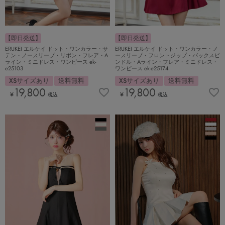
【即日発送】
【即日発送】
ERUKEI エルケイ ドット・ワンカラー・サ
ERUKEI エルケイ ドット・ワンカラー・ノ
テン・ノースリーブ・リボン・フレア・A
ースリーブ・フロントジップ・バックスピ
ライン・ミニドレス・ワンピース ek-
ンドル・Aライン・フレア・ミニドレス・
e25103
ワンピース ek-e25174
XSサイズあり
送料無料
XSサイズあり
送料無料
19,800
19,800
¥
¥
税込
税込