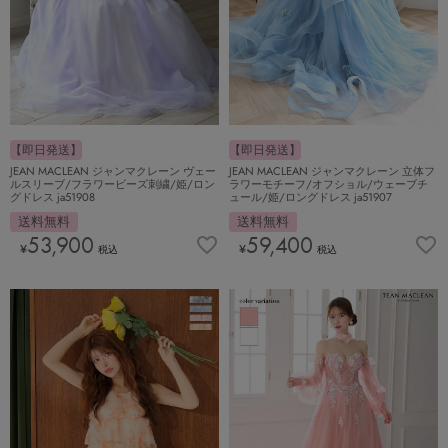
【即日発送】
【即日発送】
JEAN MACLEAN ジャンマクレーン ヴェー
JEAN MACLEAN ジャンマクレーン 立体フ
ルスリーブ/フラワービーズ刺繍/姫/ロン
ラワーモチーフ/オフショル/ウェーブチ
グドレス ja51908
ュール/姫/ロングドレス ja51907
送料無料
送料無料
53,900
59,400
¥
¥
税込
税込