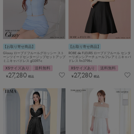
【お取り寄せ商品】
【お取り寄せ商品】
Glossy ローブドフルールグロッシー スト
ROBE de FLEURS ローブドフルール センタ
ーンツイードセンタージップセットアップ
ーリボンシアーチュールフレアミニキャバ
ミニキャバドレス gl3397-c
ドレス fm3798-c
XSサイズあり
送料無料
XSサイズあり
送料無料
27,280
27,280
¥
¥
税込
税込