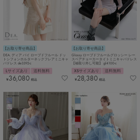
【お取り寄せ商品】
【お取り寄せ商品】
DEA. ディア バイ ローブドフルール ドッ
Glossy ローブドフルールグロッシー レー
トシフォンホルターネックフレアミニキャ
スベアチョーカータイトミニキャバドレス
バドレス de3392-c
【袖取り外し可能】 gl4100-c
Lサイズあり
送料無料
XSサイズあり
送料無料
36,080
28,380
¥
¥
税込
税込