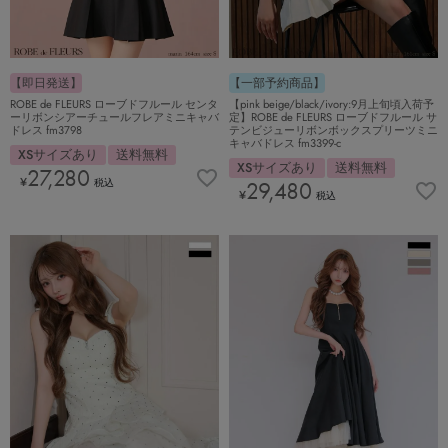
【即日発送】
【一部予約商品】
ROBE de FLEURS ローブドフルール センタ
【pink beige/black/ivory:9月上旬頃入荷予
ーリボンシアーチュールフレアミニキャバ
定】ROBE de FLEURS ローブドフルール サ
ドレス fm3798
テンビジューリボンボックスプリーツミニ
キャバドレス fm3399-c
XSサイズあり
送料無料
XSサイズあり
送料無料
27,280
¥
税込
29,480
¥
税込