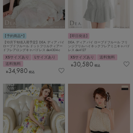
【予約商品*】
【即日発送】
【10月下旬頃入荷予定】DEA. ディア バイ
DEA. ディア バイ ローブドフルール フリ
ローブドフルール ドットフリルティアー
ンジフリルハイネックフレアミニキャバド
ドフレアロングキャバドレス de4304-c
レス de4127
XSサイズあり
Lサイズあり
XSサイズあり
送料無料
30,580
送料無料
¥
税込
34,980
¥
税込