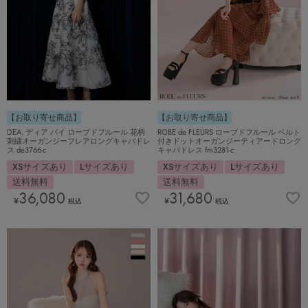
【お取り寄せ商品】
【お取り寄せ商品】
DEA. ディア バイ ローブドフルール 花柄
ROBE de FLEURS ローブドフルール ベルト
刺繍オーガンジーフレアロングキャバドレ
付きドットオーガンジーティアードロング
ス de3766-c
キャバドレス fm3281-c
XSサイズあり
Lサイズあり
XSサイズあり
Lサイズあり
送料無料
送料無料
36,080
31,680
¥
¥
税込
税込