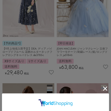
【予約商品*】
【即日発送】
【9月上旬頃入荷予定】DEA. ディア バイ
JEAN MACLEAN ジャンマクレーン 立体フ
ローブドフルール 花柄ホルターネックフ
ラワーモチーフ/刺繍レース/姫/ロングド
レアロングキャバドレス de3783-c
レス ja51846
XSサイズあり
Lサイズあり
送料無料
63,800
送料無料
¥
税込
29,480
¥
税込