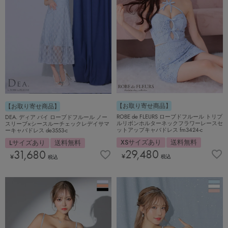
【お取り寄せ商品】
【お取り寄せ商品】
ROBE de FLEURS ローブドフルール トリプ
DEA. ディア バイ ローブドフルール ノー
ルリボンホルターネックフラワーレースセ
スリーブ×シースルーチェックレデイサマ
ットアップキャバドレス fm3424-c
ーキャバドレス de3553-c
XSサイズあり
送料無料
Lサイズあり
送料無料
29,480
31,680
¥
¥
税込
税込