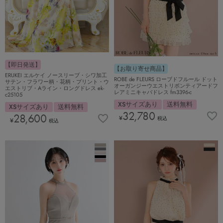
【即日発送】
【お取り寄せ商品】
ERUKEI エルケイ ノースリーブ・シワ加工
ROBE de FLEURS ローブドフルール ドット
サテン・フラワー柄・花柄・プリント・ウ
オーガンジーウエストリボンティアードフ
エストリブ・Aライン・ロングドレス ek-
レアミニキャバドレス fm3396-c
c25105
XSサイズあり
送料無料
XSサイズあり
送料無料
32,780
28,600
¥
税込
¥
税込