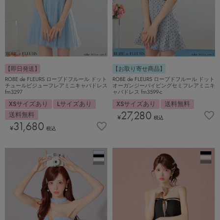
【即日発送】
【お取り寄せ商品】
ROBE de FLEURS ローブドフルール ドット
ROBE de FLEURS ローブドフルール ドット
チュールビジューフレアミニキャバドレス
オーガンジーパイピングセミフレアミニキ
fm3297
ャバドレス fm3599-c
XSサイズあり
Lサイズあり
XSサイズあり
送料無料
27,280
送料無料
¥
税込
31,680
¥
税込