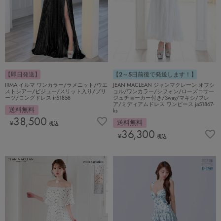
【即日発送】
【2～5日前後で発送します！】
IRMA イルマ ワンカラー/ラメニット/ウエ
JEAN MACLEAN ジャンマクレーン オフシ
ストシアー/ビジュー/スリット入り/プリ
ョル/ワンカラー/シフォン/ローズコサー
ーツ/ロングドレス ir51858
ジュチョーカー付き/3way/マキシ/フレ
ア/ミディアムドレス ワンピース ja51867-
送料無料
ks
38,500
送料無料
¥
税込
36,300
¥
税込