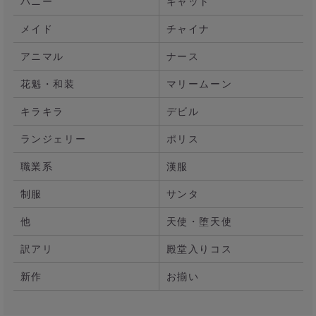
バニー
キャット
メイド
チャイナ
アニマル
ナース
花魁・和装
マリームーン
キラキラ
デビル
ランジェリー
ポリス
職業系
漢服
制服
サンタ
他
天使・堕天使
訳アリ
殿堂入りコス
新作
お揃い