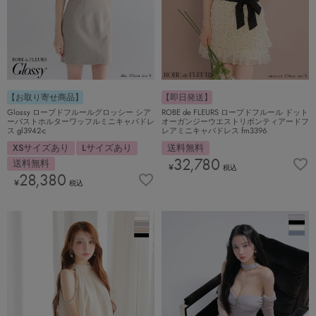
【お取り寄せ商品】
【即日発送】
Glossy ローブドフルールグロッシー シア
ROBE de FLEURS ローブドフルール ドット
ーバストホルターワッフルミニキャバドレ
オーガンジーウエストリボンティアードフ
ス gl3942-c
レアミニキャバドレス fm3396
XSサイズあり
Lサイズあり
送料無料
32,780
送料無料
¥
税込
28,380
¥
税込