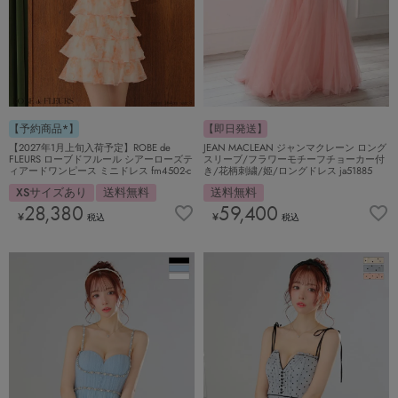
【予約商品*】
【即日発送】
【2027年1月上旬入荷予定】ROBE de
JEAN MACLEAN ジャンマクレーン ロング
FLEURS ローブドフルール シアーローズテ
スリーブ/フラワーモチーフチョーカー付
ィアードワンピース ミニドレス fm4502-c
き/花柄刺繍/姫/ロングドレス ja51885
XSサイズあり
送料無料
送料無料
28,380
59,400
¥
¥
税込
税込