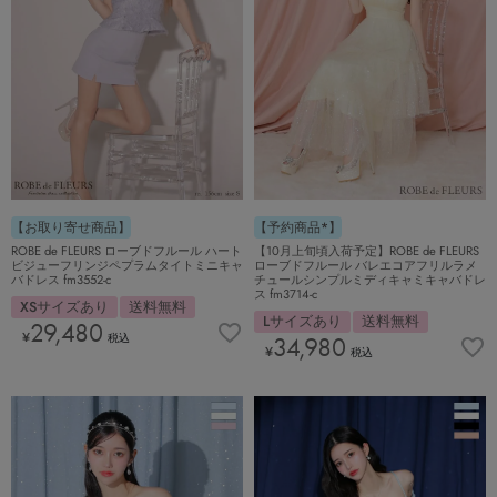
【お取り寄せ商品】
【予約商品*】
ROBE de FLEURS ローブドフルール ハート
【10月上旬頃入荷予定】ROBE de FLEURS
ビジューフリンジペプラムタイトミニキャ
ローブドフルール バレエコアフリルラメ
バドレス fm3552-c
チュールシンプルミディキャミキャバドレ
ス fm3714-c
XSサイズあり
送料無料
Lサイズあり
送料無料
29,480
¥
税込
34,980
¥
税込