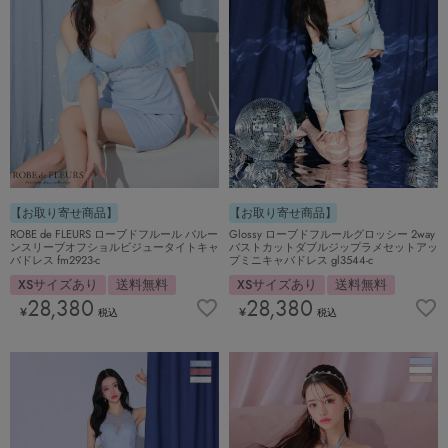
【お取り寄せ商品】
【お取り寄せ商品】
ROBE de FLEURS ローブドフルール バルー
Glossy ローブドフルールグロッシー 2way
ンスリーブオフショルビジュータイトキャ
バストカットダブルジップラメセットアッ
バドレス fm2923-c
プミニキャバドレス gl3544-c
XSサイズあり
送料無料
XSサイズあり
送料無料
28,380
28,380
¥
¥
税込
税込