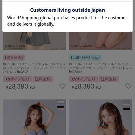
【お取り寄せ商品】
【即日発送】
ROBE de FLEURS ローブドフルール ラメチ
ROBE de FLEURS ローブドフルール サテン
ュールシアーオフショルミニキャバドレス
ネックリボンバストジップフレアミニキャ
fm3566-c
バドレス fm3597
XSサイズあり
送料無料
XSサイズあり
送料無料
28,380
28,380
¥
¥
税込
税込