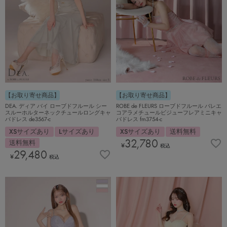
【お取り寄せ商品】
【お取り寄せ商品】
DEA. ディア バイ ローブドフルール シー
ROBE de FLEURS ローブドフルール バレエ
スルーホルターネックチュールロングキャ
コアラメチュールビジューフレアミニキャ
バドレス de3567-c
バドレス fm3754-c
XSサイズあり
Lサイズあり
XSサイズあり
送料無料
32,780
送料無料
¥
税込
29,480
¥
税込