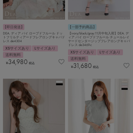
【即日発送】
【一部予約商品】
DEA. ディア バイ ローブドフルール ドッ
【ivory/black/gray:11月中旬入荷】DEA. デ
トフリルティアードフレアロングキャバド
ィア バイ ローブドフルール チュールレイ
レス de4304
ヤードセンタージップフレアロングキャバ
ドレス de3469-c
XSサイズあり
Lサイズあり
XSサイズあり
Lサイズあり
送料無料
送料無料
34,980
¥
税込
31,680
¥
税込