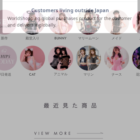
新作
殿堂入り
マリームーン
メイド
BUNNY
即日発送
CAT
マリン
ナース
花
アニマル