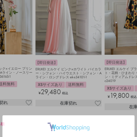
【即日発送】
【即日発送】
ブラック×イエロー プリン
ERUKEI エルケイ 
ERUKEI エルケイ ピンク×ホワイト バイカラ
Aライン・ノースリー
ト・花柄・ひまわり
ー・シフォン・ハイウエスト・シフォン・A
165-1
ン・ミディアムドレス・
ライン・ロングドレス ek-s34101-1
c24019
送料無料
XSサイズあり
送料無料
XSサイズあり
29,480
¥
税込
19,800
¥
税込
切れ
在庫切れ
在
い順