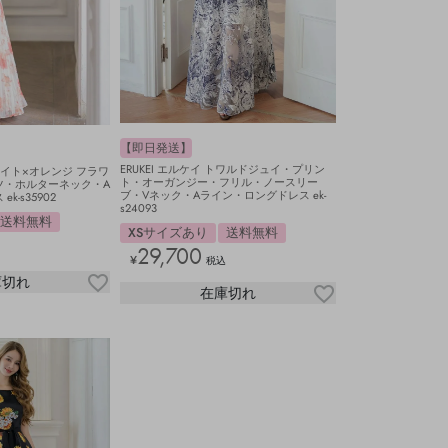
【即日発送】
ERUKEI エルケイ トワルドジュイ・プリン
ホワイト×オレンジ フラワ
ト・オーガンジー・フリル・ノースリー
ツ・ホルターネック・A
ブ・Vネック・Aライン・ロングドレス ek-
-s35902
s24093
送料無料
XSサイズあり
送料無料
29,700
込
¥
税込
庫切れ
在庫切れ