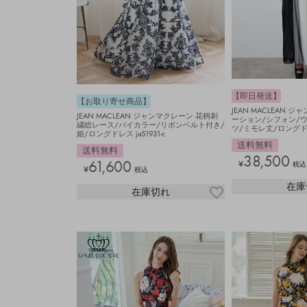
【即日発送】
【お取り寄せ商品】
JEAN MACLEAN 
JEAN MACLEAN ジャンマクレーン 花柄刺
ーション/シフォン/
繍総レース/バイカラー/リボンベルト付き/
ツ/ミモレ丈/ロングドレス
姫/ロングドレス ja51931-c
送料無料
送料無料
38,500
61,600
¥
税込
¥
税込
在庫
在庫切れ