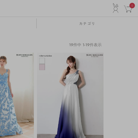
ACCO
0
カテゴリ
19
件中
1
-
19
件表示