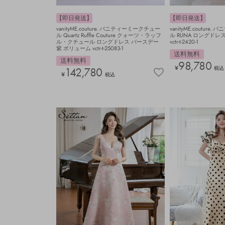
【即日発送】
【即日発送】
vanityME.couture. バニティーミークチュー
vanityME.coutur
ル Quartz Ruffle Couture クォーツ・ラッフ
ル RUNA ロングドレ
ル・クチュール ロングドレス バースデー
vctr-t-2420-1
紫 ボリューム vctr-t-25083-1
送料無料
送料無料
98,780
¥
税込
142,780
¥
税込