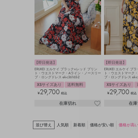
【即日発送】
【即日発送】
ERUKEI エルケイ ブラック×レッド プリン
ERUKEI エルケイ 
ト・ウエストマーク・Aライン・ノースリー
ト・ウエストマーク・
ブ・ロングドレス ek-c36165-2
ブ・ロングドレス ek-c36
XSサイズあり
送料無料
XSサイズあり
29,700
29,700
¥
¥
税込
税込
在庫切れ
在庫
並び替え
人気順
新着順
価格が安い順
価格が高