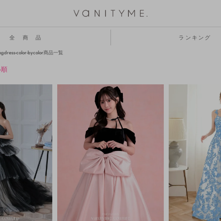
全 商 品
ランキング
ongdress-color-bycolor商品一覧
い順