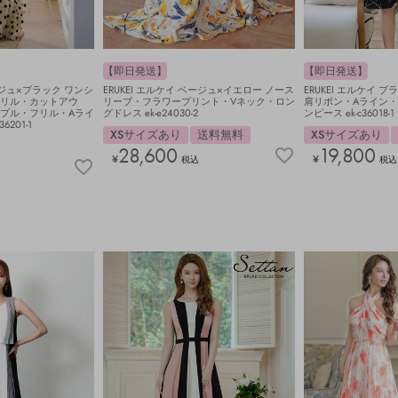
【即日発送】
【即日発送】
ベージュ×ブラック ワンシ
ERUKEI エルケイ ベージュ×イエロー ノース
ERUKEI エルケイ 
リル・カットアウ
リーブ・フラワープリント・Vネック・ロン
肩リボン・Aライン
プル・フリル・Aライ
グドレス ek-e24030-2
ンピース ek-c36018-1
201-1
XSサイズあり
送料無料
XSサイズあり
28,600
19,800
¥
¥
税込
税込