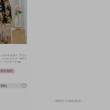
ブラック×イエロー プリン
・ノースリーブ・Aライ
ワンピース ek-
送料無料
庫切れ
19
件中
1
-
19
件表示