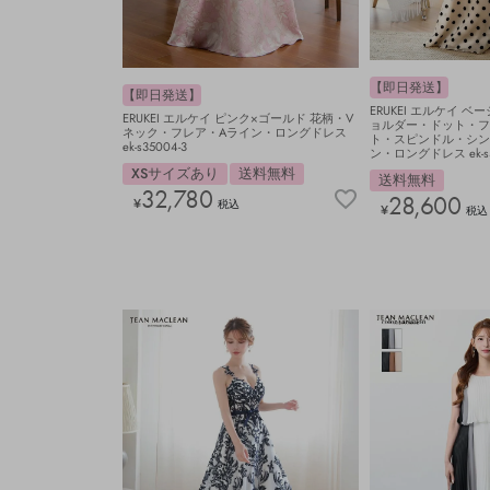
【即日発送】
【即日発送】
ERUKEI エルケイ 
ERUKEI エルケイ ピンク×ゴールド 花柄・V
ョルダー・ドット・フ
ネック・フレア・Aライン・ロングドレス
ト・スピンドル・シン
ek-s35004-3
ン・ロングドレス ek-s36
XSサイズあり
送料無料
送料無料
32,780
28,600
¥
税込
¥
税込