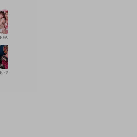
お揃い
デビル
キラキラ
漢服
POLICE
魁・和柄
天使
ハイレグ
職業系
制服
コ