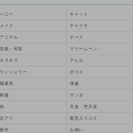
バニー
キャット
メイド
チャイナ
アニマル
ナース
花魁・和装
マリームーン
キラキラ
デビル
ランジェリー
ポリス
職業系
漢服
制服
サンタ
他
天使・堕天使
訳アリ
殿堂入りコス
新作
お揃い