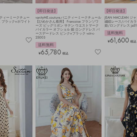
【即日発送】
【即日発送】
e. バニティーミークチュー
vanityME.couture.バニティーミークチュール
JEAN MACLEAN
ス ブラック×ホワイト
【ひめかさん着用】 Francoise フランソワ
繍総レース/バイカラ
ーズ ビッグリボン サテン ウエストマーク
姫/ロングドレス ja51
バイカラー オフショル 姫 ロングドレス バ
送料無料
ースデードレス ピンク×ブラック vctr-c-
25003
61,600
¥
税込
送料無料
65,780
¥
税込