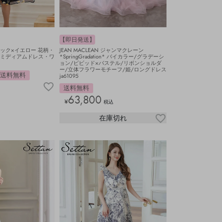
【即日発送】
ブラック×イエロー 花柄・
JEAN MACLEAN ジャンマクレーン
・ミディアムドレス・ワ
*SpringGradation* バイカラー/グラデーシ
ョン/ビビッド×パステル/リボンショルダ
ー/立体フラワーモチーフ/姫/ロングドレス
送料無料
ja61095
送料無料
63,800
¥
税込
在庫切れ