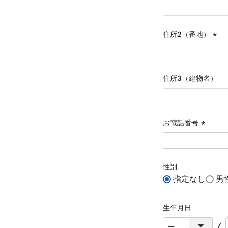
住所２（番地）
(必
須)
住所３（建物名）
お電話番号
(必
須)
性別
指定なし
男
生年月日