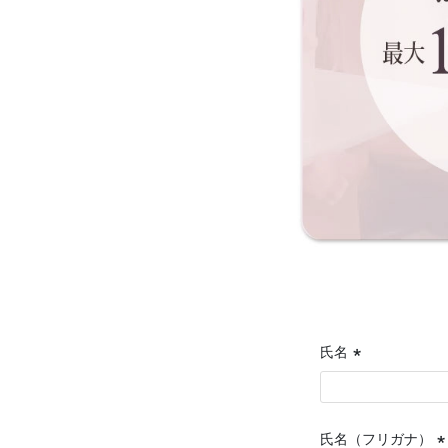
氏名
(必
須)
氏名（フリガナ）