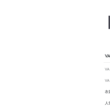
V
V
VA
衣
人