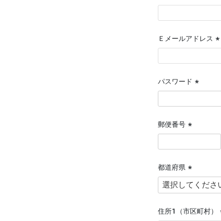
(
須
Ｅメールアドレス
(
須
パスワード
(必
須)
郵便番号
(必
須)
都道府県
(必
須)
住所１（市区町村）