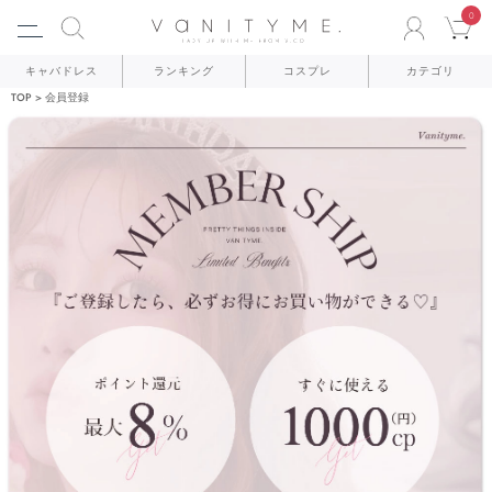
0
ACCO
C
キャバドレス
ランキング
コスプレ
カテゴリ
TOP
会員登録