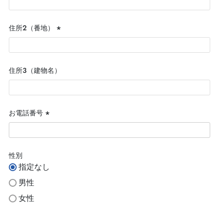
須)
住所２（番地）
(必
須)
住所３（建物名）
お電話番号
(必
須)
性別
指定なし
男性
女性