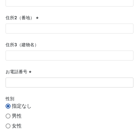
須)
住所２（番地）
(必
須)
住所３（建物名）
お電話番号
(必
須)
性別
指定なし
男性
女性