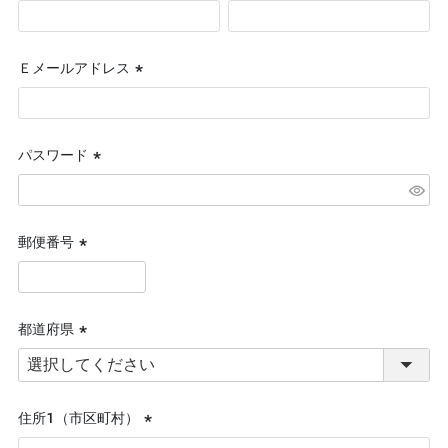
(必
須)
Ｅメールアドレス
(必
須)
パスワード
(必
須)
郵便番号
(必
須)
都道府県
(必
須)
住所１（市区町村）
(必