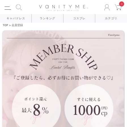
0
ACCO
C
キャバドレス
ランキング
コスプレ
カテゴリ
TOP
会員登録