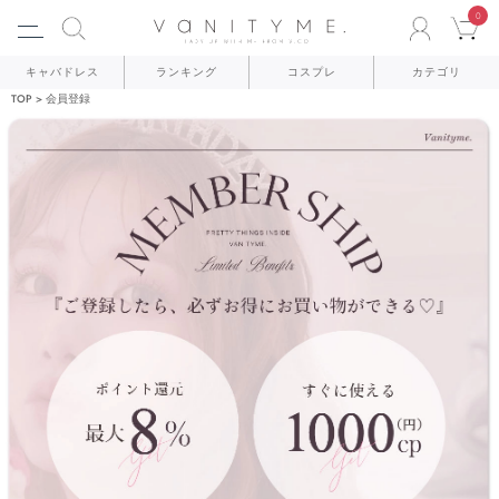
0
ACCO
C
キャバドレス
ランキング
コスプレ
カテゴリ
TOP
会員登録