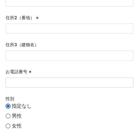
須)
住所２（番地）
(必
須)
住所３（建物名）
お電話番号
(必
須)
性別
指定なし
男性
女性