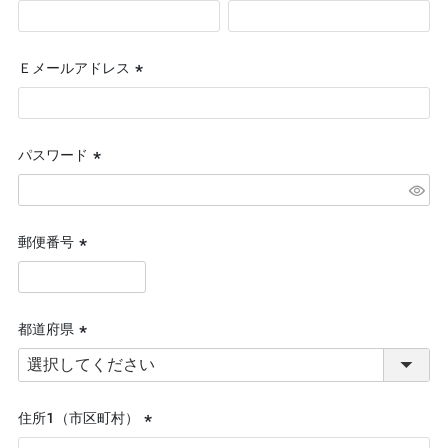
(必
須)
Ｅメールアドレス
(必
須)
パスワード
(必
須)
郵便番号
(必
須)
都道府県
(必
須)
住所１（市区町村）
(必